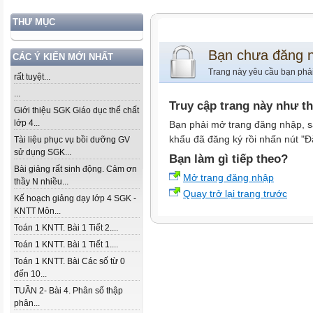
THƯ MỤC
Bạn chưa đăng 
CÁC Ý KIẾN MỚI NHẤT
Trang này yêu cầu bạn phả
rất tuyệt...
...
Truy cập trang này như t
Giới thiệu SGK Giáo dục thể chất
lớp 4...
Bạn phải mở trang đăng nhập, s
khẩu đã đăng ký rồi nhấn nút "Đ
Tài liệu phục vụ bồi dưỡng GV
sử dụng SGK...
Bạn làm gì tiếp theo?
Bài giảng rất sinh động. Cảm ơn
Mở trang đăng nhập
thầy N nhiều...
Quay trở lại trang trước
Kế hoạch giảng dạy lớp 4 SGK -
KNTT Môn...
Toán 1 KNTT. Bài 1 Tiết 2....
Toán 1 KNTT. Bài 1 Tiết 1....
Toán 1 KNTT. Bài Các số từ 0
đến 10...
TUẦN 2- Bài 4. Phân số thập
phân...