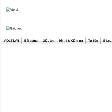
ViOLET.VN
Bài giảng
Giáo án
Đề thi & Kiểm tra
Tư liệu
E-Lea