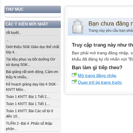
THƯ MỤC
Bạn chưa đăng 
CÁC Ý KIẾN MỚI NHẤT
Trang này yêu cầu bạn phả
rất tuyệt...
...
Truy cập trang này như t
Giới thiệu SGK Giáo dục thể chất
lớp 4...
Bạn phải mở trang đăng nhập, s
khẩu đã đăng ký rồi nhấn nút "Đ
Tài liệu phục vụ bồi dưỡng GV
sử dụng SGK...
Bạn làm gì tiếp theo?
Bài giảng rất sinh động. Cảm ơn
Mở trang đăng nhập
thầy N nhiều...
Quay trở lại trang trước
Kế hoạch giảng dạy lớp 4 SGK -
KNTT Môn...
Toán 1 KNTT. Bài 1 Tiết 2....
Toán 1 KNTT. Bài 1 Tiết 1....
Toán 1 KNTT. Bài Các số từ 0
đến 10...
TUẦN 2- Bài 4. Phân số thập
phân...