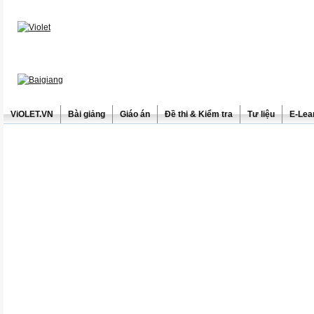
ViOLET.VN
Bài giảng
Giáo án
Đề thi & Kiểm tra
Tư liệu
E-Lea