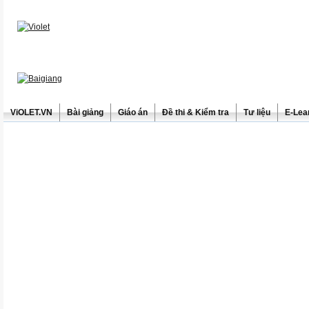
ViOLET.VN
Bài giảng
Giáo án
Đề thi & Kiểm tra
Tư liệu
E-Lea