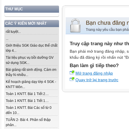
THƯ MỤC
Bạn chưa đăng 
CÁC Ý KIẾN MỚI NHẤT
Trang này yêu cầu bạn phả
rất tuyệt...
...
Truy cập trang này như t
Giới thiệu SGK Giáo dục thể chất
lớp 4...
Bạn phải mở trang đăng nhập, s
khẩu đã đăng ký rồi nhấn nút "Đ
Tài liệu phục vụ bồi dưỡng GV
sử dụng SGK...
Bạn làm gì tiếp theo?
Bài giảng rất sinh động. Cảm ơn
Mở trang đăng nhập
thầy N nhiều...
Quay trở lại trang trước
Kế hoạch giảng dạy lớp 4 SGK -
KNTT Môn...
Toán 1 KNTT. Bài 1 Tiết 2....
Toán 1 KNTT. Bài 1 Tiết 1....
Toán 1 KNTT. Bài Các số từ 0
đến 10...
TUẦN 2- Bài 4. Phân số thập
phân...