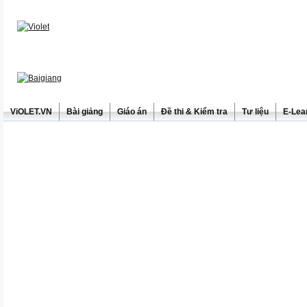
ViOLET.VN
Bài giảng
Giáo án
Đề thi & Kiểm tra
Tư liệu
E-Lea