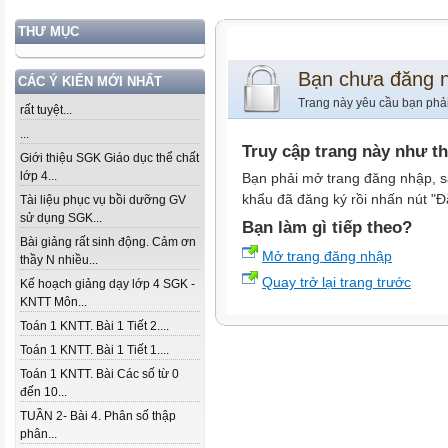
THƯ MỤC
Bạn chưa đăng 
CÁC Ý KIẾN MỚI NHẤT
Trang này yêu cầu bạn phả
rất tuyệt...
...
Truy cập trang này như t
Giới thiệu SGK Giáo dục thể chất
lớp 4...
Bạn phải mở trang đăng nhập, s
khẩu đã đăng ký rồi nhấn nút "Đ
Tài liệu phục vụ bồi dưỡng GV
sử dụng SGK...
Bạn làm gì tiếp theo?
Bài giảng rất sinh động. Cảm ơn
Mở trang đăng nhập
thầy N nhiều...
Quay trở lại trang trước
Kế hoạch giảng dạy lớp 4 SGK -
KNTT Môn...
Toán 1 KNTT. Bài 1 Tiết 2....
Toán 1 KNTT. Bài 1 Tiết 1....
Toán 1 KNTT. Bài Các số từ 0
đến 10...
TUẦN 2- Bài 4. Phân số thập
phân...