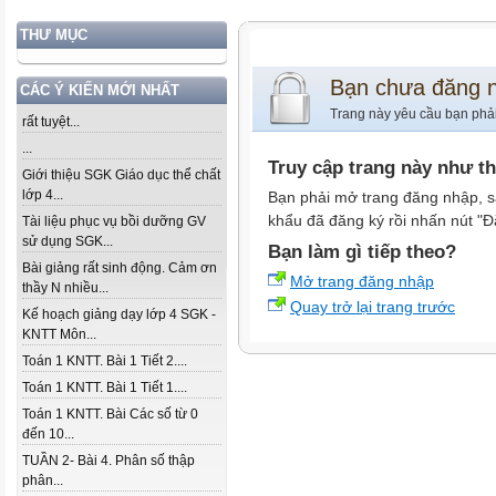
THƯ MỤC
Bạn chưa đăng 
CÁC Ý KIẾN MỚI NHẤT
Trang này yêu cầu bạn phả
rất tuyệt...
...
Truy cập trang này như t
Giới thiệu SGK Giáo dục thể chất
lớp 4...
Bạn phải mở trang đăng nhập, s
khẩu đã đăng ký rồi nhấn nút "Đ
Tài liệu phục vụ bồi dưỡng GV
sử dụng SGK...
Bạn làm gì tiếp theo?
Bài giảng rất sinh động. Cảm ơn
Mở trang đăng nhập
thầy N nhiều...
Quay trở lại trang trước
Kế hoạch giảng dạy lớp 4 SGK -
KNTT Môn...
Toán 1 KNTT. Bài 1 Tiết 2....
Toán 1 KNTT. Bài 1 Tiết 1....
Toán 1 KNTT. Bài Các số từ 0
đến 10...
TUẦN 2- Bài 4. Phân số thập
phân...