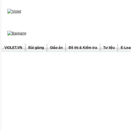
ViOLET.VN
Bài giảng
Giáo án
Đề thi & Kiểm tra
Tư liệu
E-Lea