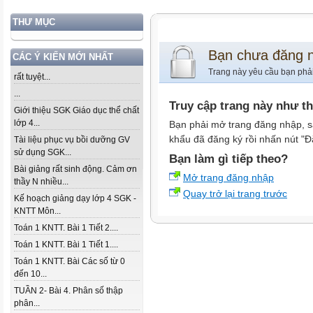
THƯ MỤC
Bạn chưa đăng 
CÁC Ý KIẾN MỚI NHẤT
Trang này yêu cầu bạn phả
rất tuyệt...
...
Truy cập trang này như t
Giới thiệu SGK Giáo dục thể chất
lớp 4...
Bạn phải mở trang đăng nhập, s
khẩu đã đăng ký rồi nhấn nút "Đ
Tài liệu phục vụ bồi dưỡng GV
sử dụng SGK...
Bạn làm gì tiếp theo?
Bài giảng rất sinh động. Cảm ơn
Mở trang đăng nhập
thầy N nhiều...
Quay trở lại trang trước
Kế hoạch giảng dạy lớp 4 SGK -
KNTT Môn...
Toán 1 KNTT. Bài 1 Tiết 2....
Toán 1 KNTT. Bài 1 Tiết 1....
Toán 1 KNTT. Bài Các số từ 0
đến 10...
TUẦN 2- Bài 4. Phân số thập
phân...