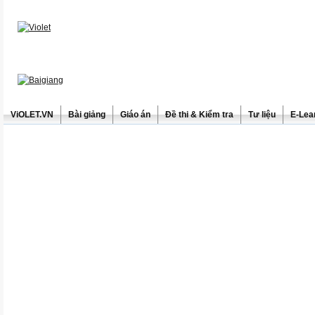
ViOLET.VN
Bài giảng
Giáo án
Đề thi & Kiểm tra
Tư liệu
E-Lea