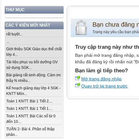
THƯ MỤC
Bạn chưa đăng 
CÁC Ý KIẾN MỚI NHẤT
Trang này yêu cầu bạn phả
rất tuyệt...
...
Truy cập trang này như t
Giới thiệu SGK Giáo dục thể chất
lớp 4...
Bạn phải mở trang đăng nhập, s
khẩu đã đăng ký rồi nhấn nút "Đ
Tài liệu phục vụ bồi dưỡng GV
sử dụng SGK...
Bạn làm gì tiếp theo?
Bài giảng rất sinh động. Cảm ơn
Mở trang đăng nhập
thầy N nhiều...
Quay trở lại trang trước
Kế hoạch giảng dạy lớp 4 SGK -
KNTT Môn...
Toán 1 KNTT. Bài 1 Tiết 2....
Toán 1 KNTT. Bài 1 Tiết 1....
Toán 1 KNTT. Bài Các số từ 0
đến 10...
TUẦN 2- Bài 4. Phân số thập
phân...