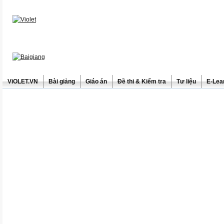
ViOLET.VN
Bài giảng
Giáo án
Đề thi & Kiểm tra
Tư liệu
E-Lea