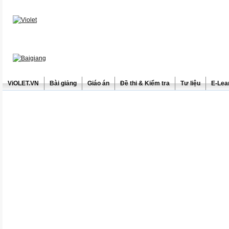
ViOLET.VN
Bài giảng
Giáo án
Đề thi & Kiểm tra
Tư liệu
E-Lea