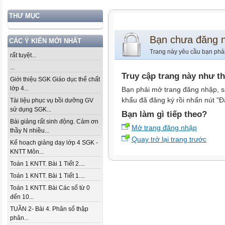
THƯ MỤC
Bạn chưa đăng 
CÁC Ý KIẾN MỚI NHẤT
Trang này yêu cầu bạn phả
rất tuyệt...
...
Truy cập trang này như t
Giới thiệu SGK Giáo dục thể chất
lớp 4...
Bạn phải mở trang đăng nhập, s
khẩu đã đăng ký rồi nhấn nút "Đ
Tài liệu phục vụ bồi dưỡng GV
sử dụng SGK...
Bạn làm gì tiếp theo?
Bài giảng rất sinh động. Cảm ơn
Mở trang đăng nhập
thầy N nhiều...
Quay trở lại trang trước
Kế hoạch giảng dạy lớp 4 SGK -
KNTT Môn...
Toán 1 KNTT. Bài 1 Tiết 2....
Toán 1 KNTT. Bài 1 Tiết 1....
Toán 1 KNTT. Bài Các số từ 0
đến 10...
TUẦN 2- Bài 4. Phân số thập
phân...