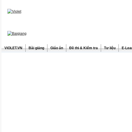
ViOLET.VN
Bài giảng
Giáo án
Đề thi & Kiểm tra
Tư liệu
E-Lea