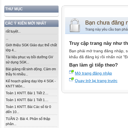
THƯ MỤC
Bạn chưa đăng 
CÁC Ý KIẾN MỚI NHẤT
Trang này yêu cầu bạn phả
rất tuyệt...
...
Truy cập trang này như t
Giới thiệu SGK Giáo dục thể chất
lớp 4...
Bạn phải mở trang đăng nhập, s
khẩu đã đăng ký rồi nhấn nút "Đ
Tài liệu phục vụ bồi dưỡng GV
sử dụng SGK...
Bạn làm gì tiếp theo?
Bài giảng rất sinh động. Cảm ơn
Mở trang đăng nhập
thầy N nhiều...
Quay trở lại trang trước
Kế hoạch giảng dạy lớp 4 SGK -
KNTT Môn...
Toán 1 KNTT. Bài 1 Tiết 2....
Toán 1 KNTT. Bài 1 Tiết 1....
Toán 1 KNTT. Bài Các số từ 0
đến 10...
TUẦN 2- Bài 4. Phân số thập
phân...