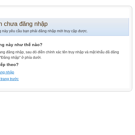
n chưa đăng nhập
g này yêu cầu bạn phải đăng nhập mới truy cập được.
ang này như thế nào?
ang đăng nhập, sau đó điền chính xác tên truy nhập và mật khẩu đã đăng
 "Đăng nhập" ở phía dưới.
iếp theo?
ăng nhập
 trang trước