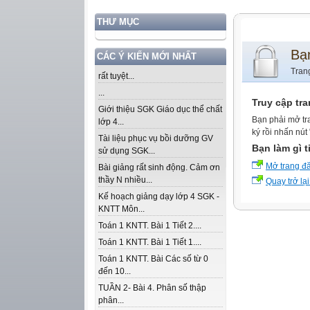
THƯ MỤC
Bạ
CÁC Ý KIẾN MỚI NHẤT
Tran
rất tuyệt...
...
Truy cập tr
Giới thiệu SGK Giáo dục thể chất
Bạn phải mở tr
lớp 4...
ký rồi nhấn nút
Tài liệu phục vụ bồi dưỡng GV
Bạn làm gì t
sử dụng SGK...
Mở trang đ
Bài giảng rất sinh động. Cảm ơn
thầy N nhiều...
Quay trở lại
Kế hoạch giảng dạy lớp 4 SGK -
KNTT Môn...
Toán 1 KNTT. Bài 1 Tiết 2....
Toán 1 KNTT. Bài 1 Tiết 1....
Toán 1 KNTT. Bài Các số từ 0
đến 10...
TUẦN 2- Bài 4. Phân số thập
phân...