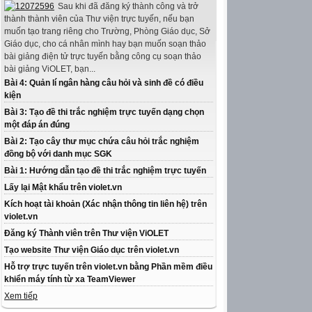
Sau khi đã đăng ký thành công và trở
thành thành viên của Thư viện trực tuyến, nếu bạn
muốn tạo trang riêng cho Trường, Phòng Giáo dục, Sở
Giáo dục, cho cá nhân mình hay bạn muốn soạn thảo
bài giảng điện tử trực tuyến bằng công cụ soạn thảo
bài giảng ViOLET, bạn...
Bài 4: Quản lí ngân hàng câu hỏi và sinh đề có điều
kiện
Bài 3: Tạo đề thi trắc nghiệm trực tuyến dạng chọn
một đáp án đúng
Bài 2: Tạo cây thư mục chứa câu hỏi trắc nghiệm
đồng bộ với danh mục SGK
Bài 1: Hướng dẫn tạo đề thi trắc nghiệm trực tuyến
Lấy lại Mật khẩu trên violet.vn
Kích hoạt tài khoản (Xác nhận thông tin liên hệ) trên
violet.vn
Đăng ký Thành viên trên Thư viện ViOLET
Tạo website Thư viện Giáo dục trên violet.vn
Hỗ trợ trực tuyến trên violet.vn bằng Phần mềm điều
khiển máy tính từ xa TeamViewer
Xem tiếp