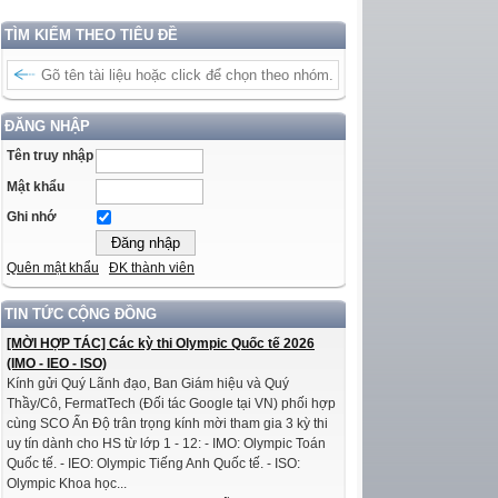
TÌM KIẾM THEO TIÊU ĐỀ
ĐĂNG NHẬP
Tên truy nhập
Mật khẩu
Ghi nhớ
Quên mật khẩu
ĐK thành viên
TIN TỨC CỘNG ĐỒNG
[MỜI HỢP TÁC] Các kỳ thi Olympic Quốc tế 2026
(IMO - IEO - ISO)
Kính gửi Quý Lãnh đạo, Ban Giám hiệu và Quý
Thầy/Cô, FermatTech (Đối tác Google tại VN) phối hợp
cùng SCO Ấn Độ trân trọng kính mời tham gia 3 kỳ thi
uy tín dành cho HS từ lớp 1 - 12: - IMO: Olympic Toán
Quốc tế. - IEO: Olympic Tiếng Anh Quốc tế. - ISO:
Olympic Khoa học...