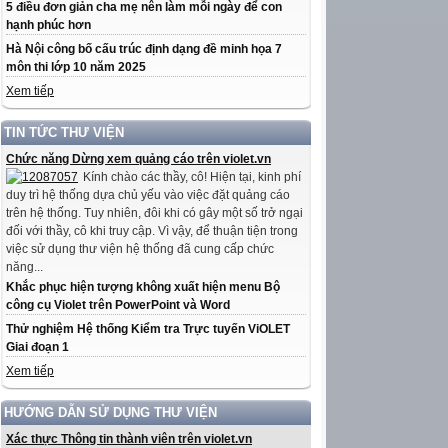
5 điều đơn giản cha mẹ nên làm mỗi ngày để con
hạnh phúc hơn
Hà Nội công bố cấu trúc định dạng đề minh họa 7
môn thi lớp 10 năm 2025
Xem tiếp
TIN TỨC THƯ VIỆN
Chức năng Dừng xem quảng cáo trên violet.vn
Kính chào các thầy, cô! Hiện tại, kinh phí
duy trì hệ thống dựa chủ yếu vào việc đặt quảng cáo
trên hệ thống. Tuy nhiên, đôi khi có gây một số trở ngại
đối với thầy, cô khi truy cập. Vì vậy, để thuận tiện trong
việc sử dụng thư viện hệ thống đã cung cấp chức
năng...
Khắc phục hiện tượng không xuất hiện menu Bộ
công cụ Violet trên PowerPoint và Word
Thử nghiệm Hệ thống Kiểm tra Trực tuyến ViOLET
Giai đoạn 1
Xem tiếp
HƯỚNG DẪN SỬ DỤNG THƯ VIỆN
Xác thực Thông tin thành viên trên violet.vn