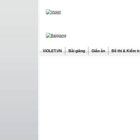
ViOLET.VN
Bài giảng
Giáo án
Đề thi & Kiểm t