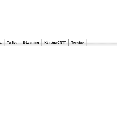
ra
Tư liệu
E-Learning
Kỹ năng CNTT
Trợ giúp