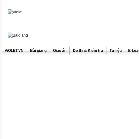
ViOLET.VN
Bài giảng
Giáo án
Đề thi & Kiểm tra
Tư liệu
E-Lea