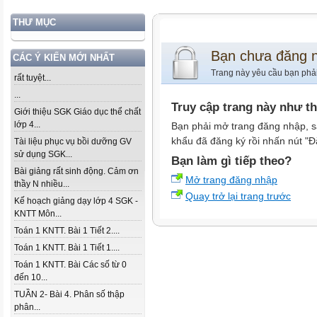
THƯ MỤC
Bạn chưa đăng 
CÁC Ý KIẾN MỚI NHẤT
Trang này yêu cầu bạn phả
rất tuyệt...
...
Truy cập trang này như t
Giới thiệu SGK Giáo dục thể chất
lớp 4...
Bạn phải mở trang đăng nhập, s
khẩu đã đăng ký rồi nhấn nút "Đ
Tài liệu phục vụ bồi dưỡng GV
sử dụng SGK...
Bạn làm gì tiếp theo?
Bài giảng rất sinh động. Cảm ơn
Mở trang đăng nhập
thầy N nhiều...
Quay trở lại trang trước
Kế hoạch giảng dạy lớp 4 SGK -
KNTT Môn...
Toán 1 KNTT. Bài 1 Tiết 2....
Toán 1 KNTT. Bài 1 Tiết 1....
Toán 1 KNTT. Bài Các số từ 0
đến 10...
TUẦN 2- Bài 4. Phân số thập
phân...