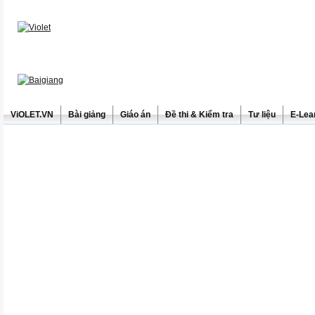
ViOLET.VN
Bài giảng
Giáo án
Đề thi & Kiểm tra
Tư liệu
E-Lea