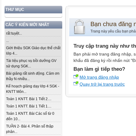
THƯ MỤC
Bạn chưa đăng 
CÁC Ý KIẾN MỚI NHẤT
Trang này yêu cầu bạn phả
rất tuyệt...
...
Truy cập trang này như t
Giới thiệu SGK Giáo dục thể chất
lớp 4...
Bạn phải mở trang đăng nhập, s
khẩu đã đăng ký rồi nhấn nút "Đ
Tài liệu phục vụ bồi dưỡng GV
sử dụng SGK...
Bạn làm gì tiếp theo?
Bài giảng rất sinh động. Cảm ơn
Mở trang đăng nhập
thầy N nhiều...
Quay trở lại trang trước
Kế hoạch giảng dạy lớp 4 SGK -
KNTT Môn...
Toán 1 KNTT. Bài 1 Tiết 2....
Toán 1 KNTT. Bài 1 Tiết 1....
Toán 1 KNTT. Bài Các số từ 0
đến 10...
TUẦN 2- Bài 4. Phân số thập
phân...