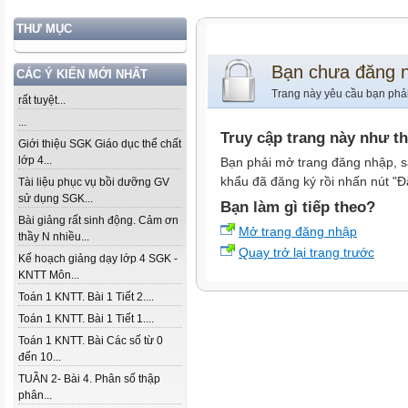
THƯ MỤC
Bạn chưa đăng 
CÁC Ý KIẾN MỚI NHẤT
Trang này yêu cầu bạn phả
rất tuyệt...
...
Truy cập trang này như t
Giới thiệu SGK Giáo dục thể chất
lớp 4...
Bạn phải mở trang đăng nhập, s
khẩu đã đăng ký rồi nhấn nút "Đ
Tài liệu phục vụ bồi dưỡng GV
sử dụng SGK...
Bạn làm gì tiếp theo?
Bài giảng rất sinh động. Cảm ơn
Mở trang đăng nhập
thầy N nhiều...
Quay trở lại trang trước
Kế hoạch giảng dạy lớp 4 SGK -
KNTT Môn...
Toán 1 KNTT. Bài 1 Tiết 2....
Toán 1 KNTT. Bài 1 Tiết 1....
Toán 1 KNTT. Bài Các số từ 0
đến 10...
TUẦN 2- Bài 4. Phân số thập
phân...