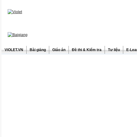
ViOLET.VN
Bài giảng
Giáo án
Đề thi & Kiểm tra
Tư liệu
E-Lea