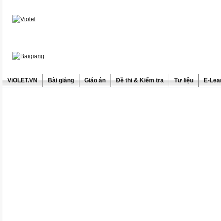
ViOLET.VN
Bài giảng
Giáo án
Đề thi & Kiểm tra
Tư liệu
E-Lea