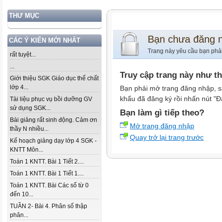
THƯ MỤC
Bạn chưa đăng 
CÁC Ý KIẾN MỚI NHẤT
Trang này yêu cầu bạn phả
rất tuyệt...
...
Truy cập trang này như t
Giới thiệu SGK Giáo dục thể chất
lớp 4...
Bạn phải mở trang đăng nhập, s
khẩu đã đăng ký rồi nhấn nút "Đ
Tài liệu phục vụ bồi dưỡng GV
sử dụng SGK...
Bạn làm gì tiếp theo?
Bài giảng rất sinh động. Cảm ơn
Mở trang đăng nhập
thầy N nhiều...
Quay trở lại trang trước
Kế hoạch giảng dạy lớp 4 SGK -
KNTT Môn...
Toán 1 KNTT. Bài 1 Tiết 2....
Toán 1 KNTT. Bài 1 Tiết 1....
Toán 1 KNTT. Bài Các số từ 0
đến 10...
TUẦN 2- Bài 4. Phân số thập
phân...