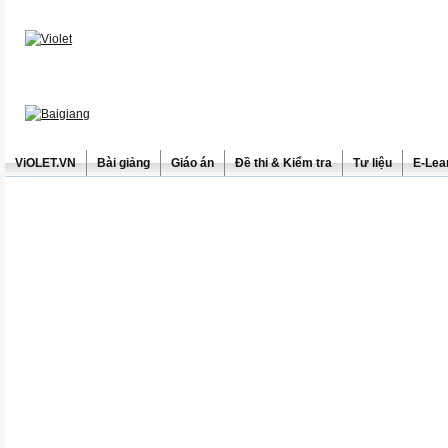
ViOLET.VN
Bài giảng
Giáo án
Đề thi & Kiểm tra
Tư liệu
E-Lea