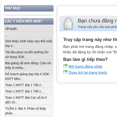
THƯ MỤC
Bạn chưa đăng 
CÁC Ý KIẾN MỚI NHẤT
Trang này yêu cầu bạn phả
rất tuyệt...
...
Truy cập trang này như t
Giới thiệu SGK Giáo dục thể chất
lớp 4...
Bạn phải mở trang đăng nhập, s
khẩu đã đăng ký rồi nhấn nút "Đ
Tài liệu phục vụ bồi dưỡng GV
sử dụng SGK...
Bạn làm gì tiếp theo?
Bài giảng rất sinh động. Cảm ơn
Mở trang đăng nhập
thầy N nhiều...
Quay trở lại trang trước
Kế hoạch giảng dạy lớp 4 SGK -
KNTT Môn...
Toán 1 KNTT. Bài 1 Tiết 2....
Toán 1 KNTT. Bài 1 Tiết 1....
Toán 1 KNTT. Bài Các số từ 0
đến 10...
TUẦN 2- Bài 4. Phân số thập
phân...