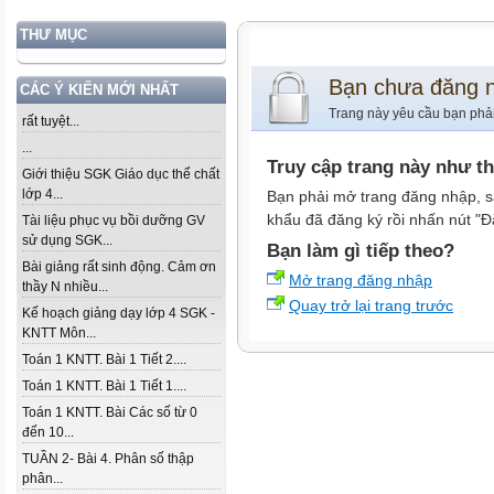
THƯ MỤC
Bạn chưa đăng 
CÁC Ý KIẾN MỚI NHẤT
Trang này yêu cầu bạn phả
rất tuyệt...
...
Truy cập trang này như t
Giới thiệu SGK Giáo dục thể chất
lớp 4...
Bạn phải mở trang đăng nhập, s
khẩu đã đăng ký rồi nhấn nút "Đ
Tài liệu phục vụ bồi dưỡng GV
sử dụng SGK...
Bạn làm gì tiếp theo?
Bài giảng rất sinh động. Cảm ơn
Mở trang đăng nhập
thầy N nhiều...
Quay trở lại trang trước
Kế hoạch giảng dạy lớp 4 SGK -
KNTT Môn...
Toán 1 KNTT. Bài 1 Tiết 2....
Toán 1 KNTT. Bài 1 Tiết 1....
Toán 1 KNTT. Bài Các số từ 0
đến 10...
TUẦN 2- Bài 4. Phân số thập
phân...