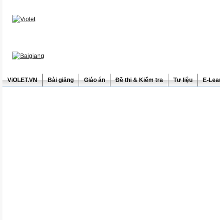
ViOLET.VN
Bài giảng
Giáo án
Đề thi & Kiểm tra
Tư liệu
E-Lea