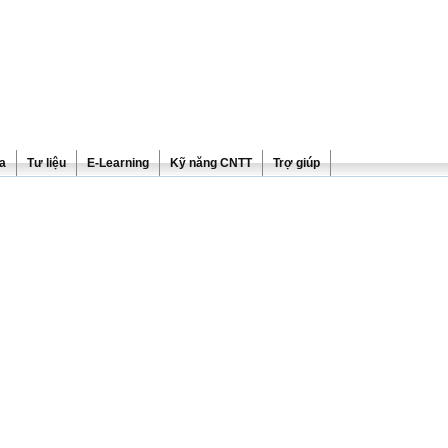
ra
Tư liệu
E-Learning
Kỹ năng CNTT
Trợ giúp