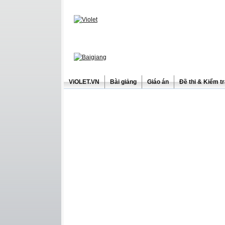
ViOLET.VN
Bài giảng
Giáo án
Đề thi & Kiểm t