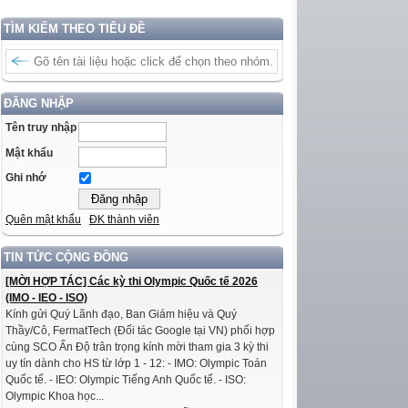
TÌM KIẾM THEO TIÊU ĐỀ
ĐĂNG NHẬP
Tên truy nhập
Mật khẩu
Ghi nhớ
Quên mật khẩu
ĐK thành viên
TIN TỨC CỘNG ĐỒNG
[MỜI HỢP TÁC] Các kỳ thi Olympic Quốc tế 2026
(IMO - IEO - ISO)
Kính gửi Quý Lãnh đạo, Ban Giám hiệu và Quý
Thầy/Cô, FermatTech (Đối tác Google tại VN) phối hợp
cùng SCO Ấn Độ trân trọng kính mời tham gia 3 kỳ thi
uy tín dành cho HS từ lớp 1 - 12: - IMO: Olympic Toán
Quốc tế. - IEO: Olympic Tiếng Anh Quốc tế. - ISO:
Olympic Khoa học...