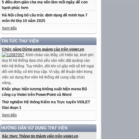
5 điều đơn giản cha mẹ nên làm mỗi ngày để con
hạnh phúc hơn
Hà Nội công bố cấu trúc định dạng đề minh họa 7
môn thi lớp 10 năm 2025
Xem tiếp
TIN TỨC THƯ VIỆN
Chức năng Dừng xem quảng cáo trên violet.vn
Kính chào các thầy, cô! Hiện tại, kinh phí
duy trì hệ thống dựa chủ yếu vào việc đặt quảng cáo
trên hệ thống. Tuy nhiên, đôi khi có gây một số trở ngại
đối với thầy, cô khi truy cập. Vì vậy, để thuận tiện trong
việc sử dụng thư viện hệ thống đã cung cấp chức
năng...
Khắc phục hiện tượng không xuất hiện menu Bộ
công cụ Violet trên PowerPoint và Word
Thử nghiệm Hệ thống Kiểm tra Trực tuyến ViOLET
Giai đoạn 1
Xem tiếp
HƯỚNG DẪN SỬ DỤNG THƯ VIỆN
Xác thực Thông tin thành viên trên violet.vn