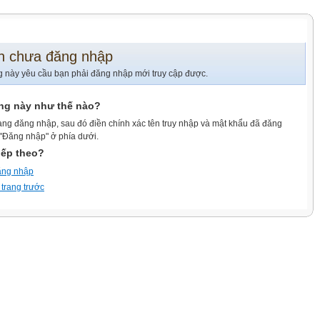
n chưa đăng nhập
g này yêu cầu bạn phải đăng nhập mới truy cập được.
ang này như thế nào?
ang đăng nhập, sau đó điền chính xác tên truy nhập và mật khẩu đã đăng
 "Đăng nhập" ở phía dưới.
iếp theo?
ăng nhập
 trang trước