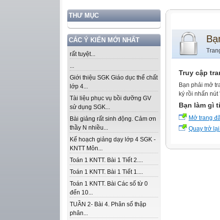
THƯ MỤC
Bạ
CÁC Ý KIẾN MỚI NHẤT
Tran
rất tuyệt...
...
Truy cập tr
Giới thiệu SGK Giáo dục thể chất
Bạn phải mở tr
lớp 4...
ký rồi nhấn nút
Tài liệu phục vụ bồi dưỡng GV
Bạn làm gì t
sử dụng SGK...
Mở trang đ
Bài giảng rất sinh động. Cảm ơn
thầy N nhiều...
Quay trở lại
Kế hoạch giảng dạy lớp 4 SGK -
KNTT Môn...
Toán 1 KNTT. Bài 1 Tiết 2....
Toán 1 KNTT. Bài 1 Tiết 1....
Toán 1 KNTT. Bài Các số từ 0
đến 10...
TUẦN 2- Bài 4. Phân số thập
phân...