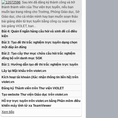
Sau khi đã đăng ký thành công và trở
thành thành viên của Thư viện trực tuyến, nếu bạn
muốn tạo trang riêng cho Trường, Phòng Giáo dục, Sở
Giáo dục, cho cá nhân mình hay bạn muốn soạn thảo
bài giảng điện tử trực tuyến bằng công cụ soạn thảo
bài giảng ViOLET, bạn...
Bài 4: Quản lí ngân hàng câu hỏi và sinh đề có điều
kiện
Bài 3: Tạo đề thi trắc nghiệm trực tuyến dạng chọn
một đáp án đúng
Bài 2: Tạo cây thư mục chứa câu hỏi trắc nghiệm
đồng bộ với danh mục SGK
Bài 1: Hướng dẫn tạo đề thi trắc nghiệm trực tuyến
Lấy lại Mật khẩu trên violet.vn
Kích hoạt tài khoản (Xác nhận thông tin liên hệ) trên
violet.vn
Đăng ký Thành viên trên Thư viện ViOLET
Tạo website Thư viện Giáo dục trên violet.vn
Hỗ trợ trực tuyến trên violet.vn bằng Phần mềm điều
khiển máy tính từ xa TeamViewer
Xem tiếp