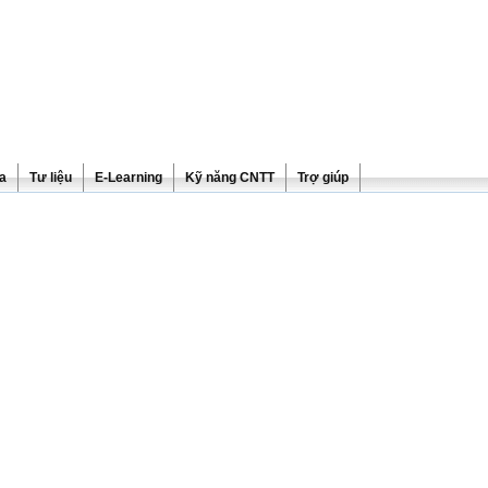
ra
Tư liệu
E-Learning
Kỹ năng CNTT
Trợ giúp