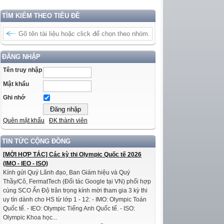
TÌM KIẾM THEO TIÊU ĐỀ
ĐĂNG NHẬP
Tên truy nhập
Mật khẩu
Ghi nhớ
Quên mật khẩu
ĐK thành viên
TIN TỨC CỘNG ĐỒNG
[MỜI HỢP TÁC] Các kỳ thi Olympic Quốc tế 2026
(IMO - IEO - ISO)
Kính gửi Quý Lãnh đạo, Ban Giám hiệu và Quý
Thầy/Cô, FermatTech (Đối tác Google tại VN) phối hợp
cùng SCO Ấn Độ trân trọng kính mời tham gia 3 kỳ thi
uy tín dành cho HS từ lớp 1 - 12: - IMO: Olympic Toán
Quốc tế. - IEO: Olympic Tiếng Anh Quốc tế. - ISO:
Olympic Khoa học...