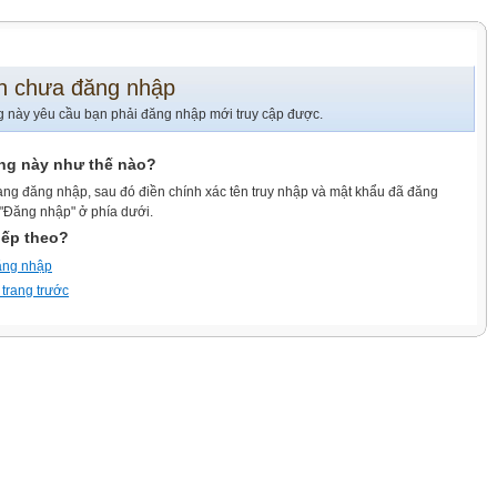
n chưa đăng nhập
g này yêu cầu bạn phải đăng nhập mới truy cập được.
ang này như thế nào?
ang đăng nhập, sau đó điền chính xác tên truy nhập và mật khẩu đã đăng
 "Đăng nhập" ở phía dưới.
iếp theo?
ăng nhập
 trang trước