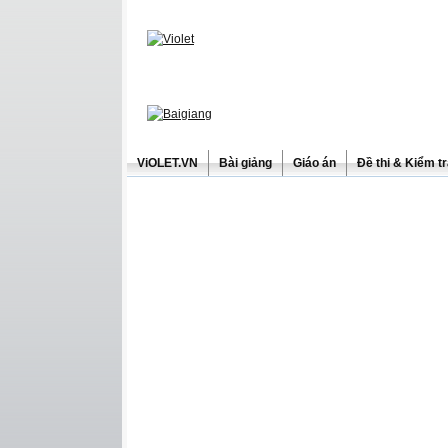
ViOLET.VN
Bài giảng
Giáo án
Đề thi & Kiểm t