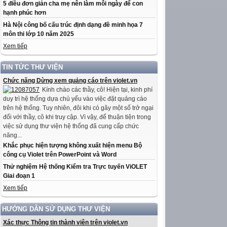
5 điều đơn giản cha mẹ nên làm mỗi ngày để con
hạnh phúc hơn
Hà Nội công bố cấu trúc định dạng đề minh họa 7
môn thi lớp 10 năm 2025
Xem tiếp
TIN TỨC THƯ VIỆN
Chức năng Dừng xem quảng cáo trên violet.vn
Kính chào các thầy, cô! Hiện tại, kinh phí
duy trì hệ thống dựa chủ yếu vào việc đặt quảng cáo
trên hệ thống. Tuy nhiên, đôi khi có gây một số trở ngại
đối với thầy, cô khi truy cập. Vì vậy, để thuận tiện trong
việc sử dụng thư viện hệ thống đã cung cấp chức
năng...
Khắc phục hiện tượng không xuất hiện menu Bộ
công cụ Violet trên PowerPoint và Word
Thử nghiệm Hệ thống Kiểm tra Trực tuyến ViOLET
Giai đoạn 1
Xem tiếp
HƯỚNG DẪN SỬ DỤNG THƯ VIỆN
Xác thực Thông tin thành viên trên violet.vn