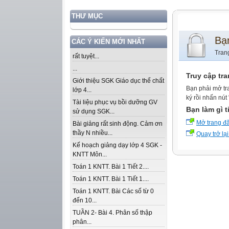
THƯ MỤC
Bạ
CÁC Ý KIẾN MỚI NHẤT
Tran
rất tuyệt...
...
Truy cập tr
Giới thiệu SGK Giáo dục thể chất
Bạn phải mở tr
lớp 4...
ký rồi nhấn nút
Tài liệu phục vụ bồi dưỡng GV
Bạn làm gì t
sử dụng SGK...
Mở trang đ
Bài giảng rất sinh động. Cảm ơn
thầy N nhiều...
Quay trở lại
Kế hoạch giảng dạy lớp 4 SGK -
KNTT Môn...
Toán 1 KNTT. Bài 1 Tiết 2....
Toán 1 KNTT. Bài 1 Tiết 1....
Toán 1 KNTT. Bài Các số từ 0
đến 10...
TUẦN 2- Bài 4. Phân số thập
phân...