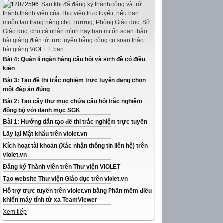
Sau khi đã đăng ký thành công và trở
thành thành viên của Thư viện trực tuyến, nếu bạn
muốn tạo trang riêng cho Trường, Phòng Giáo dục, Sở
Giáo dục, cho cá nhân mình hay bạn muốn soạn thảo
bài giảng điện tử trực tuyến bằng công cụ soạn thảo
bài giảng ViOLET, bạn...
Bài 4: Quản lí ngân hàng câu hỏi và sinh đề có điều
kiện
Bài 3: Tạo đề thi trắc nghiệm trực tuyến dạng chọn
một đáp án đúng
Bài 2: Tạo cây thư mục chứa câu hỏi trắc nghiệm
đồng bộ với danh mục SGK
Bài 1: Hướng dẫn tạo đề thi trắc nghiệm trực tuyến
Lấy lại Mật khẩu trên violet.vn
Kích hoạt tài khoản (Xác nhận thông tin liên hệ) trên
violet.vn
Đăng ký Thành viên trên Thư viện ViOLET
Tạo website Thư viện Giáo dục trên violet.vn
Hỗ trợ trực tuyến trên violet.vn bằng Phần mềm điều
khiển máy tính từ xa TeamViewer
Xem tiếp