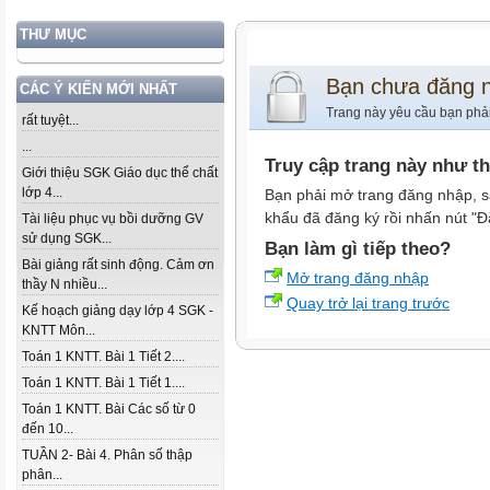
THƯ MỤC
Bạn chưa đăng 
CÁC Ý KIẾN MỚI NHẤT
Trang này yêu cầu bạn phả
rất tuyệt...
...
Truy cập trang này như t
Giới thiệu SGK Giáo dục thể chất
lớp 4...
Bạn phải mở trang đăng nhập, s
khẩu đã đăng ký rồi nhấn nút "Đ
Tài liệu phục vụ bồi dưỡng GV
sử dụng SGK...
Bạn làm gì tiếp theo?
Bài giảng rất sinh động. Cảm ơn
Mở trang đăng nhập
thầy N nhiều...
Quay trở lại trang trước
Kế hoạch giảng dạy lớp 4 SGK -
KNTT Môn...
Toán 1 KNTT. Bài 1 Tiết 2....
Toán 1 KNTT. Bài 1 Tiết 1....
Toán 1 KNTT. Bài Các số từ 0
đến 10...
TUẦN 2- Bài 4. Phân số thập
phân...