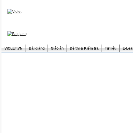
ViOLET.VN
Bài giảng
Giáo án
Đề thi & Kiểm tra
Tư liệu
E-Lea