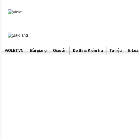
ViOLET.VN
Bài giảng
Giáo án
Đề thi & Kiểm tra
Tư liệu
E-Lea