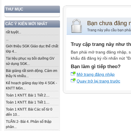
THƯ MỤC
Bạn chưa đăng 
CÁC Ý KIẾN MỚI NHẤT
Trang này yêu cầu bạn phả
rất tuyệt...
...
Truy cập trang này như t
Giới thiệu SGK Giáo dục thể chất
lớp 4...
Bạn phải mở trang đăng nhập, s
khẩu đã đăng ký rồi nhấn nút "Đ
Tài liệu phục vụ bồi dưỡng GV
sử dụng SGK...
Bạn làm gì tiếp theo?
Bài giảng rất sinh động. Cảm ơn
Mở trang đăng nhập
thầy N nhiều...
Quay trở lại trang trước
Kế hoạch giảng dạy lớp 4 SGK -
KNTT Môn...
Toán 1 KNTT. Bài 1 Tiết 2....
Toán 1 KNTT. Bài 1 Tiết 1....
Toán 1 KNTT. Bài Các số từ 0
đến 10...
TUẦN 2- Bài 4. Phân số thập
phân...