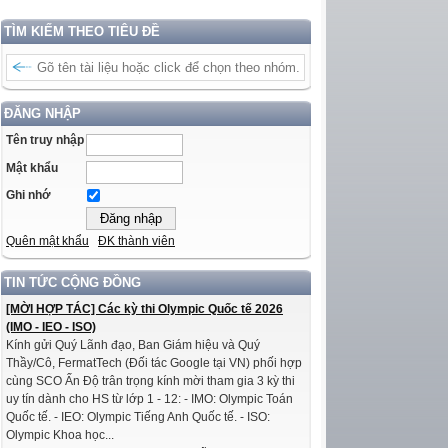
TÌM KIẾM THEO TIÊU ĐỀ
ĐĂNG NHẬP
Tên truy nhập
Mật khẩu
Ghi nhớ
Quên mật khẩu
ĐK thành viên
TIN TỨC CỘNG ĐỒNG
[MỜI HỢP TÁC] Các kỳ thi Olympic Quốc tế 2026
(IMO - IEO - ISO)
Kính gửi Quý Lãnh đạo, Ban Giám hiệu và Quý
Thầy/Cô, FermatTech (Đối tác Google tại VN) phối hợp
cùng SCO Ấn Độ trân trọng kính mời tham gia 3 kỳ thi
uy tín dành cho HS từ lớp 1 - 12: - IMO: Olympic Toán
Quốc tế. - IEO: Olympic Tiếng Anh Quốc tế. - ISO:
Olympic Khoa học...