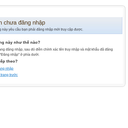
n chưa đăng nhập
g này yêu cầu bạn phải đăng nhập mới truy cập được.
ang này như thế nào?
ang đăng nhập, sau đó điền chính xác tên truy nhập và mật khẩu đã đăng
 "Đăng nhập" ở phía dưới.
iếp theo?
ăng nhập
 trang trước