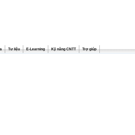
ra
Tư liệu
E-Learning
Kỹ năng CNTT
Trợ giúp