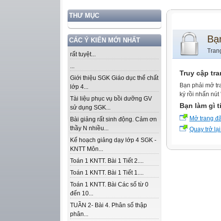
THƯ MỤC
Bạ
CÁC Ý KIẾN MỚI NHẤT
Tran
rất tuyệt...
...
Truy cập tr
Giới thiệu SGK Giáo dục thể chất
Bạn phải mở tr
lớp 4...
ký rồi nhấn nút
Tài liệu phục vụ bồi dưỡng GV
Bạn làm gì t
sử dụng SGK...
Mở trang đ
Bài giảng rất sinh động. Cảm ơn
thầy N nhiều...
Quay trở lại
Kế hoạch giảng dạy lớp 4 SGK -
KNTT Môn...
Toán 1 KNTT. Bài 1 Tiết 2....
Toán 1 KNTT. Bài 1 Tiết 1....
Toán 1 KNTT. Bài Các số từ 0
đến 10...
TUẦN 2- Bài 4. Phân số thập
phân...