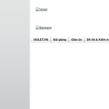
ViOLET.VN
Bài giảng
Giáo án
Đề thi & Kiểm t