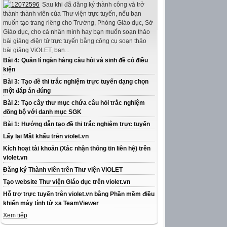
Sau khi đã đăng ký thành công và trở
thành thành viên của Thư viện trực tuyến, nếu bạn
muốn tạo trang riêng cho Trường, Phòng Giáo dục, Sở
Giáo dục, cho cá nhân mình hay bạn muốn soạn thảo
bài giảng điện tử trực tuyến bằng công cụ soạn thảo
bài giảng ViOLET, bạn...
Bài 4: Quản lí ngân hàng câu hỏi và sinh đề có điều
kiện
Bài 3: Tạo đề thi trắc nghiệm trực tuyến dạng chọn
một đáp án đúng
Bài 2: Tạo cây thư mục chứa câu hỏi trắc nghiệm
đồng bộ với danh mục SGK
Bài 1: Hướng dẫn tạo đề thi trắc nghiệm trực tuyến
Lấy lại Mật khẩu trên violet.vn
Kích hoạt tài khoản (Xác nhận thông tin liên hệ) trên
violet.vn
Đăng ký Thành viên trên Thư viện ViOLET
Tạo website Thư viện Giáo dục trên violet.vn
Hỗ trợ trực tuyến trên violet.vn bằng Phần mềm điều
khiển máy tính từ xa TeamViewer
Xem tiếp