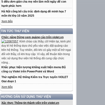
5 điều đơn giản cha mẹ nên làm mỗi ngày để con
hạnh phúc hơn
Hà Nội công bố cấu trúc định dạng đề minh họa 7
môn thi lớp 10 năm 2025
Xem tiếp
TIN TỨC THƯ VIỆN
Chức năng Dừng xem quảng cáo trên violet.vn
Kính chào các thầy, cô! Hiện tại, kinh phí
duy trì hệ thống dựa chủ yếu vào việc đặt quảng cáo
trên hệ thống. Tuy nhiên, đôi khi có gây một số trở ngại
đối với thầy, cô khi truy cập. Vì vậy, để thuận tiện trong
việc sử dụng thư viện hệ thống đã cung cấp chức
năng...
Khắc phục hiện tượng không xuất hiện menu Bộ
công cụ Violet trên PowerPoint và Word
Thử nghiệm Hệ thống Kiểm tra Trực tuyến ViOLET
Giai đoạn 1
Xem tiếp
HƯỚNG DẪN SỬ DỤNG THƯ VIỆN
Xác thực Thông tin thành viên trên violet.vn