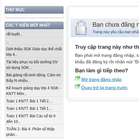
THƯ MỤC
Bạn chưa đăng 
CÁC Ý KIẾN MỚI NHẤT
Trang này yêu cầu bạn phả
rất tuyệt...
...
Truy cập trang này như t
Giới thiệu SGK Giáo dục thể chất
lớp 4...
Bạn phải mở trang đăng nhập, s
khẩu đã đăng ký rồi nhấn nút "Đ
Tài liệu phục vụ bồi dưỡng GV
sử dụng SGK...
Bạn làm gì tiếp theo?
Bài giảng rất sinh động. Cảm ơn
Mở trang đăng nhập
thầy N nhiều...
Quay trở lại trang trước
Kế hoạch giảng dạy lớp 4 SGK -
KNTT Môn...
Toán 1 KNTT. Bài 1 Tiết 2....
Toán 1 KNTT. Bài 1 Tiết 1....
Toán 1 KNTT. Bài Các số từ 0
đến 10...
TUẦN 2- Bài 4. Phân số thập
phân...