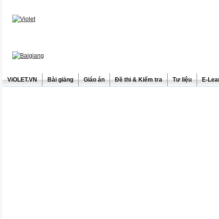
ViOLET.VN
Bài giảng
Giáo án
Đề thi & Kiểm tra
Tư liệu
E-Lea