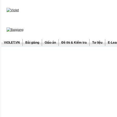
ViOLET.VN
Bài giảng
Giáo án
Đề thi & Kiểm tra
Tư liệu
E-Lea