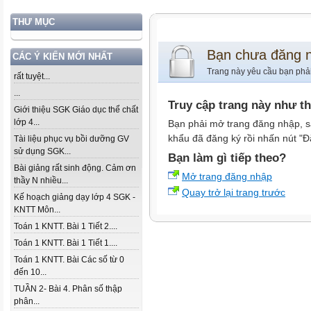
THƯ MỤC
Bạn chưa đăng 
CÁC Ý KIẾN MỚI NHẤT
Trang này yêu cầu bạn phả
rất tuyệt...
...
Truy cập trang này như t
Giới thiệu SGK Giáo dục thể chất
lớp 4...
Bạn phải mở trang đăng nhập, s
khẩu đã đăng ký rồi nhấn nút "Đ
Tài liệu phục vụ bồi dưỡng GV
sử dụng SGK...
Bạn làm gì tiếp theo?
Bài giảng rất sinh động. Cảm ơn
Mở trang đăng nhập
thầy N nhiều...
Quay trở lại trang trước
Kế hoạch giảng dạy lớp 4 SGK -
KNTT Môn...
Toán 1 KNTT. Bài 1 Tiết 2....
Toán 1 KNTT. Bài 1 Tiết 1....
Toán 1 KNTT. Bài Các số từ 0
đến 10...
TUẦN 2- Bài 4. Phân số thập
phân...