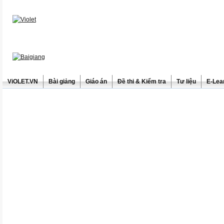
ViOLET.VN
Bài giảng
Giáo án
Đề thi & Kiểm tra
Tư liệu
E-Lea