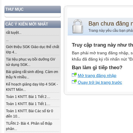
THƯ MỤC
Bạn chưa đăng 
CÁC Ý KIẾN MỚI NHẤT
Trang này yêu cầu bạn phả
rất tuyệt...
...
Truy cập trang này như t
Giới thiệu SGK Giáo dục thể chất
lớp 4...
Bạn phải mở trang đăng nhập, s
khẩu đã đăng ký rồi nhấn nút "Đ
Tài liệu phục vụ bồi dưỡng GV
sử dụng SGK...
Bạn làm gì tiếp theo?
Bài giảng rất sinh động. Cảm ơn
Mở trang đăng nhập
thầy N nhiều...
Quay trở lại trang trước
Kế hoạch giảng dạy lớp 4 SGK -
KNTT Môn...
Toán 1 KNTT. Bài 1 Tiết 2....
Toán 1 KNTT. Bài 1 Tiết 1....
Toán 1 KNTT. Bài Các số từ 0
đến 10...
TUẦN 2- Bài 4. Phân số thập
phân...