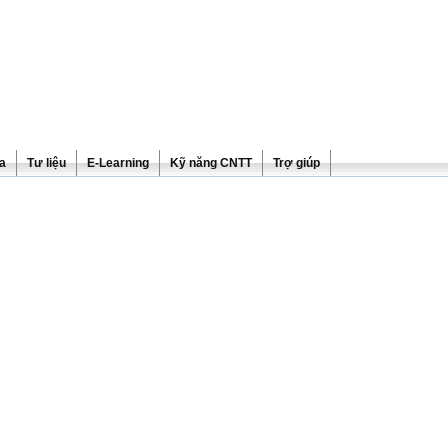
ra
Tư liệu
E-Learning
Kỹ năng CNTT
Trợ giúp