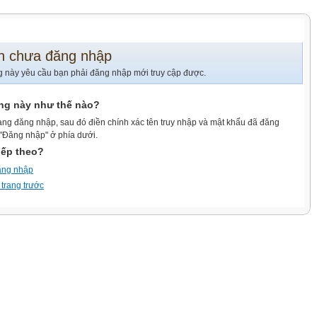
n chưa đăng nhập
g này yêu cầu bạn phải đăng nhập mới truy cập được.
ang này như thế nào?
ang đăng nhập, sau đó điền chính xác tên truy nhập và mật khẩu đã đăng
 "Đăng nhập" ở phía dưới.
iếp theo?
ăng nhập
 trang trước