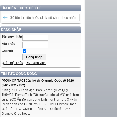
TÌM KIẾM THEO TIÊU ĐỀ
ĐĂNG NHẬP
Tên truy nhập
Mật khẩu
Ghi nhớ
Quên mật khẩu
ĐK thành viên
TIN TỨC CỘNG ĐỒNG
[MỜI HỢP TÁC] Các kỳ thi Olympic Quốc tế 2026
(IMO - IEO - ISO)
Kính gửi Quý Lãnh đạo, Ban Giám hiệu và Quý
Thầy/Cô, FermatTech (Đối tác Google tại VN) phối hợp
cùng SCO Ấn Độ trân trọng kính mời tham gia 3 kỳ thi
uy tín dành cho HS từ lớp 1 - 12: - IMO: Olympic Toán
Quốc tế. - IEO: Olympic Tiếng Anh Quốc tế. - ISO:
Olympic Khoa học...