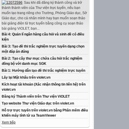
Sau khi đã đăng ký thành công và trở
thành thành viên của Thư viện trực tuyến, nếu bạn
muốn tạo trang riêng cho Trường, Phòng Giáo dục, Sở
Giáo dục, cho cá nhân mình hay bạn muốn soạn thảo
bài giảng điện tử trực tuyến bằng công cụ soạn thảo
bài giảng ViOLET, bạn...
Bài 4: Quản lí ngân hàng câu hỏi và sinh đề có điều
kiện
Bài 3: Tạo đề thi trắc nghiệm trực tuyến dạng chọn
một đáp án đúng
Bài 2: Tạo cây thư mục chứa câu hỏi trắc nghiệm
đồng bộ với danh mục SGK
Bài 1: Hướng dẫn tạo đề thi trắc nghiệm trực tuyến
Lấy lại Mật khẩu trên violet.vn
Kích hoạt tài khoản (Xác nhận thông tin liên hệ) trên
violet.vn
Đăng ký Thành viên trên Thư viện ViOLET
Tạo website Thư viện Giáo dục trên violet.vn
Hỗ trợ trực tuyến trên violet.vn bằng Phần mềm điều
khiển máy tính từ xa TeamViewer
Xem tiếp