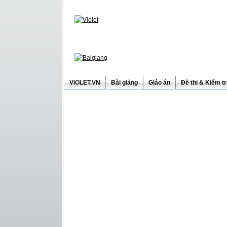
ViOLET.VN
Bài giảng
Giáo án
Đề thi & Kiểm t