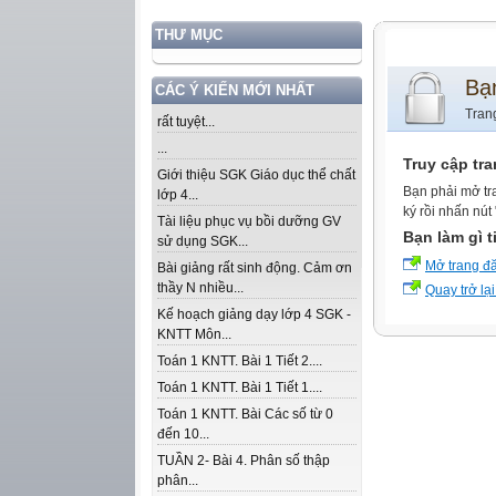
THƯ MỤC
Bạ
CÁC Ý KIẾN MỚI NHẤT
Tran
rất tuyệt...
...
Truy cập tr
Giới thiệu SGK Giáo dục thể chất
Bạn phải mở tr
lớp 4...
ký rồi nhấn nút
Tài liệu phục vụ bồi dưỡng GV
Bạn làm gì t
sử dụng SGK...
Mở trang đ
Bài giảng rất sinh động. Cảm ơn
thầy N nhiều...
Quay trở lại
Kế hoạch giảng dạy lớp 4 SGK -
KNTT Môn...
Toán 1 KNTT. Bài 1 Tiết 2....
Toán 1 KNTT. Bài 1 Tiết 1....
Toán 1 KNTT. Bài Các số từ 0
đến 10...
TUẦN 2- Bài 4. Phân số thập
phân...