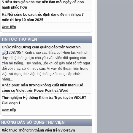
5 điều đơn giản cha mẹ nên làm mỗi ngày để con
hạnh phúc hơn
Hà Nội công bố cấu trúc định dạng đề minh họa 7
môn thi lớp 10 năm 2025
Xem tiếp
TIN TỨC THƯ VIỆN
Chức năng Dừng xem quảng cáo trên violet.vn
Kính chào các thầy, cô! Hiện tại, kinh phí
duy trì hệ thống dựa chủ yếu vào việc đặt quảng cáo
trên hệ thống. Tuy nhiên, đôi khi có gây một số trở ngại
đối với thầy, cô khi truy cập. Vì vậy, để thuận tiện trong
việc sử dụng thư viện hệ thống đã cung cấp chức
năng...
Khắc phục hiện tượng không xuất hiện menu Bộ
công cụ Violet trên PowerPoint và Word
Thử nghiệm Hệ thống Kiểm tra Trực tuyến ViOLET
Giai đoạn 1
Xem tiếp
HƯỚNG DẪN SỬ DỤNG THƯ VIỆN
Xác thực Thông tin thành viên trên violet.vn