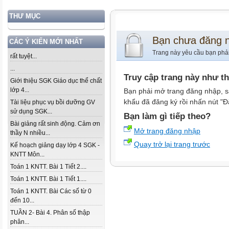
THƯ MỤC
Bạn chưa đăng 
CÁC Ý KIẾN MỚI NHẤT
Trang này yêu cầu bạn phả
rất tuyệt...
...
Truy cập trang này như t
Giới thiệu SGK Giáo dục thể chất
lớp 4...
Bạn phải mở trang đăng nhập, s
khẩu đã đăng ký rồi nhấn nút "Đ
Tài liệu phục vụ bồi dưỡng GV
sử dụng SGK...
Bạn làm gì tiếp theo?
Bài giảng rất sinh động. Cảm ơn
Mở trang đăng nhập
thầy N nhiều...
Quay trở lại trang trước
Kế hoạch giảng dạy lớp 4 SGK -
KNTT Môn...
Toán 1 KNTT. Bài 1 Tiết 2....
Toán 1 KNTT. Bài 1 Tiết 1....
Toán 1 KNTT. Bài Các số từ 0
đến 10...
TUẦN 2- Bài 4. Phân số thập
phân...