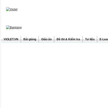
ViOLET.VN
Bài giảng
Giáo án
Đề thi & Kiểm tra
Tư liệu
E-Lea