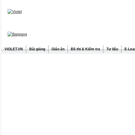
ViOLET.VN
Bài giảng
Giáo án
Đề thi & Kiểm tra
Tư liệu
E-Lea