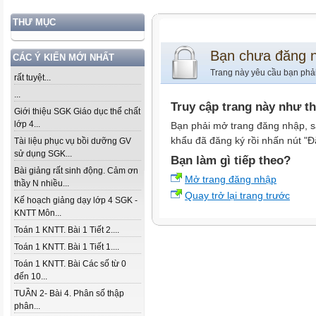
THƯ MỤC
Bạn chưa đăng 
CÁC Ý KIẾN MỚI NHẤT
Trang này yêu cầu bạn phả
rất tuyệt...
...
Truy cập trang này như t
Giới thiệu SGK Giáo dục thể chất
lớp 4...
Bạn phải mở trang đăng nhập, s
khẩu đã đăng ký rồi nhấn nút "Đ
Tài liệu phục vụ bồi dưỡng GV
sử dụng SGK...
Bạn làm gì tiếp theo?
Bài giảng rất sinh động. Cảm ơn
Mở trang đăng nhập
thầy N nhiều...
Quay trở lại trang trước
Kế hoạch giảng dạy lớp 4 SGK -
KNTT Môn...
Toán 1 KNTT. Bài 1 Tiết 2....
Toán 1 KNTT. Bài 1 Tiết 1....
Toán 1 KNTT. Bài Các số từ 0
đến 10...
TUẦN 2- Bài 4. Phân số thập
phân...