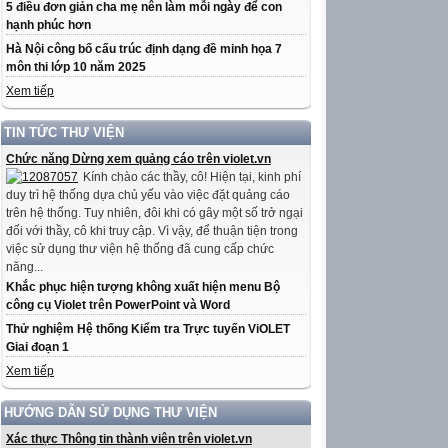
5 điều đơn giản cha mẹ nên làm mỗi ngày để con
hạnh phúc hơn
Hà Nội công bố cấu trúc định dạng đề minh họa 7
môn thi lớp 10 năm 2025
Xem tiếp
TIN TỨC THƯ VIỆN
Chức năng Dừng xem quảng cáo trên violet.vn
Kính chào các thầy, cô! Hiện tại, kinh phí
duy trì hệ thống dựa chủ yếu vào việc đặt quảng cáo
trên hệ thống. Tuy nhiên, đôi khi có gây một số trở ngại
đối với thầy, cô khi truy cập. Vì vậy, để thuận tiện trong
việc sử dụng thư viện hệ thống đã cung cấp chức
năng...
Khắc phục hiện tượng không xuất hiện menu Bộ
công cụ Violet trên PowerPoint và Word
Thử nghiệm Hệ thống Kiểm tra Trực tuyến ViOLET
Giai đoạn 1
Xem tiếp
HƯỚNG DẪN SỬ DỤNG THƯ VIỆN
Xác thực Thông tin thành viên trên violet.vn