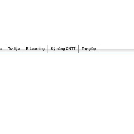
ra
Tư liệu
E-Learning
Kỹ năng CNTT
Trợ giúp