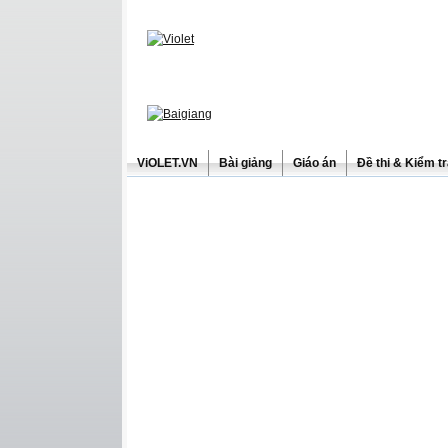
ViOLET.VN
Bài giảng
Giáo án
Đề thi & Kiểm t