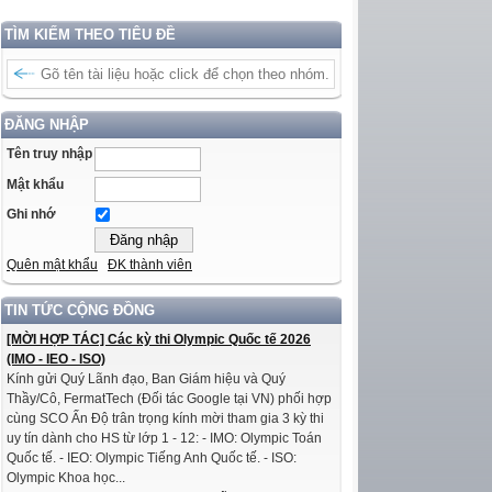
TÌM KIẾM THEO TIÊU ĐỀ
ĐĂNG NHẬP
Tên truy nhập
Mật khẩu
Ghi nhớ
Quên mật khẩu
ĐK thành viên
TIN TỨC CỘNG ĐỒNG
[MỜI HỢP TÁC] Các kỳ thi Olympic Quốc tế 2026
(IMO - IEO - ISO)
Kính gửi Quý Lãnh đạo, Ban Giám hiệu và Quý
Thầy/Cô, FermatTech (Đối tác Google tại VN) phối hợp
cùng SCO Ấn Độ trân trọng kính mời tham gia 3 kỳ thi
uy tín dành cho HS từ lớp 1 - 12: - IMO: Olympic Toán
Quốc tế. - IEO: Olympic Tiếng Anh Quốc tế. - ISO:
Olympic Khoa học...