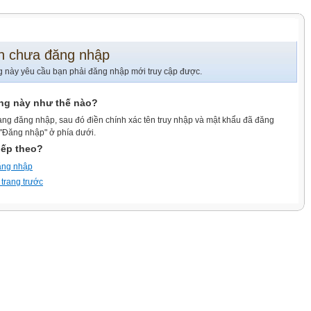
n chưa đăng nhập
g này yêu cầu bạn phải đăng nhập mới truy cập được.
ang này như thế nào?
ang đăng nhập, sau đó điền chính xác tên truy nhập và mật khẩu đã đăng
 "Đăng nhập" ở phía dưới.
iếp theo?
ăng nhập
 trang trước