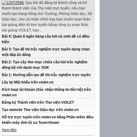
Sau khi đã đăng ký thành công và trở
thành thành viên của Thư viện trực tuyến, nếu bạn
muốn tạo trang riêng cho Trường, Phòng Giáo dục, Sở
Giáo dục, cho cá nhân mình hay bạn muốn soạn thảo
bài giảng điện tử trực tuyến bằng công cụ soạn thảo
bài giảng ViOLET, bạn...
Bài 4: Quản lí ngân hàng câu hỏi và sinh đề có điều
kiện
Bài 3: Tạo đề thi trắc nghiệm trực tuyến dạng chọn
một đáp án đúng
Bài 2: Tạo cây thư mục chứa câu hỏi trắc nghiệm
đồng bộ với danh mục SGK
Bài 1: Hướng dẫn tạo đề thi trắc nghiệm trực tuyến
Lấy lại Mật khẩu trên violet.vn
Kích hoạt tài khoản (Xác nhận thông tin liên hệ) trên
violet.vn
Đăng ký Thành viên trên Thư viện ViOLET
Tạo website Thư viện Giáo dục trên violet.vn
Hỗ trợ trực tuyến trên violet.vn bằng Phần mềm điều
khiển máy tính từ xa TeamViewer
Xem tiếp