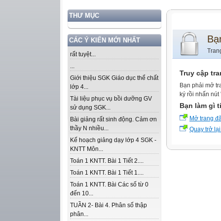
THƯ MỤC
Bạ
CÁC Ý KIẾN MỚI NHẤT
Tran
rất tuyệt...
...
Truy cập tr
Giới thiệu SGK Giáo dục thể chất
Bạn phải mở tr
lớp 4...
ký rồi nhấn nút
Tài liệu phục vụ bồi dưỡng GV
Bạn làm gì t
sử dụng SGK...
Mở trang đ
Bài giảng rất sinh động. Cảm ơn
thầy N nhiều...
Quay trở lại
Kế hoạch giảng dạy lớp 4 SGK -
KNTT Môn...
Toán 1 KNTT. Bài 1 Tiết 2....
Toán 1 KNTT. Bài 1 Tiết 1....
Toán 1 KNTT. Bài Các số từ 0
đến 10...
TUẦN 2- Bài 4. Phân số thập
phân...