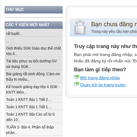
THƯ MỤC
Bạn chưa đăng 
CÁC Ý KIẾN MỚI NHẤT
Trang này yêu cầu bạn phả
rất tuyệt...
...
Truy cập trang này như t
Giới thiệu SGK Giáo dục thể chất
lớp 4...
Bạn phải mở trang đăng nhập, s
khẩu đã đăng ký rồi nhấn nút "Đ
Tài liệu phục vụ bồi dưỡng GV
sử dụng SGK...
Bạn làm gì tiếp theo?
Bài giảng rất sinh động. Cảm ơn
Mở trang đăng nhập
thầy N nhiều...
Quay trở lại trang trước
Kế hoạch giảng dạy lớp 4 SGK -
KNTT Môn...
Toán 1 KNTT. Bài 1 Tiết 2....
Toán 1 KNTT. Bài 1 Tiết 1....
Toán 1 KNTT. Bài Các số từ 0
đến 10...
TUẦN 2- Bài 4. Phân số thập
phân...