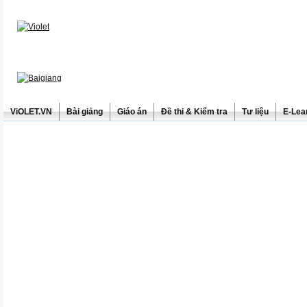
ViOLET.VN
Bài giảng
Giáo án
Đề thi & Kiểm tra
Tư liệu
E-Lea