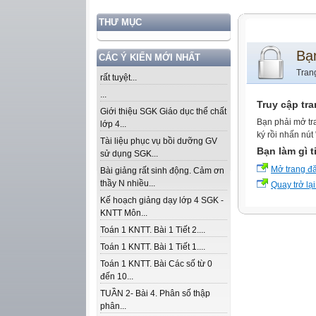
THƯ MỤC
Bạ
CÁC Ý KIẾN MỚI NHẤT
Tran
rất tuyệt...
...
Truy cập tr
Giới thiệu SGK Giáo dục thể chất
Bạn phải mở tr
lớp 4...
ký rồi nhấn nút
Tài liệu phục vụ bồi dưỡng GV
Bạn làm gì t
sử dụng SGK...
Mở trang đ
Bài giảng rất sinh động. Cảm ơn
thầy N nhiều...
Quay trở lại
Kế hoạch giảng dạy lớp 4 SGK -
KNTT Môn...
Toán 1 KNTT. Bài 1 Tiết 2....
Toán 1 KNTT. Bài 1 Tiết 1....
Toán 1 KNTT. Bài Các số từ 0
đến 10...
TUẦN 2- Bài 4. Phân số thập
phân...