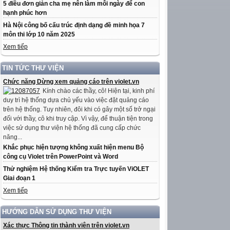
5 điều đơn giản cha mẹ nên làm mỗi ngày để con
hạnh phúc hơn
Hà Nội công bố cấu trúc định dạng đề minh họa 7
môn thi lớp 10 năm 2025
Xem tiếp
TIN TỨC THƯ VIỆN
Chức năng Dừng xem quảng cáo trên violet.vn
Kính chào các thầy, cô! Hiện tại, kinh phí
duy trì hệ thống dựa chủ yếu vào việc đặt quảng cáo
trên hệ thống. Tuy nhiên, đôi khi có gây một số trở ngại
đối với thầy, cô khi truy cập. Vì vậy, để thuận tiện trong
việc sử dụng thư viện hệ thống đã cung cấp chức
năng...
Khắc phục hiện tượng không xuất hiện menu Bộ
công cụ Violet trên PowerPoint và Word
Thử nghiệm Hệ thống Kiểm tra Trực tuyến ViOLET
Giai đoạn 1
Xem tiếp
HƯỚNG DẪN SỬ DỤNG THƯ VIỆN
Xác thực Thông tin thành viên trên violet.vn