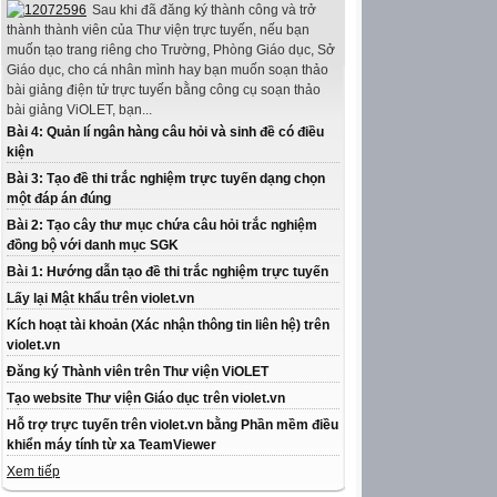
Sau khi đã đăng ký thành công và trở
thành thành viên của Thư viện trực tuyến, nếu bạn
muốn tạo trang riêng cho Trường, Phòng Giáo dục, Sở
Giáo dục, cho cá nhân mình hay bạn muốn soạn thảo
bài giảng điện tử trực tuyến bằng công cụ soạn thảo
bài giảng ViOLET, bạn...
Bài 4: Quản lí ngân hàng câu hỏi và sinh đề có điều
kiện
Bài 3: Tạo đề thi trắc nghiệm trực tuyến dạng chọn
một đáp án đúng
Bài 2: Tạo cây thư mục chứa câu hỏi trắc nghiệm
đồng bộ với danh mục SGK
Bài 1: Hướng dẫn tạo đề thi trắc nghiệm trực tuyến
Lấy lại Mật khẩu trên violet.vn
Kích hoạt tài khoản (Xác nhận thông tin liên hệ) trên
violet.vn
Đăng ký Thành viên trên Thư viện ViOLET
Tạo website Thư viện Giáo dục trên violet.vn
Hỗ trợ trực tuyến trên violet.vn bằng Phần mềm điều
khiển máy tính từ xa TeamViewer
Xem tiếp