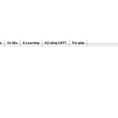
ra
Tư liệu
E-Learning
Kỹ năng CNTT
Trợ giúp