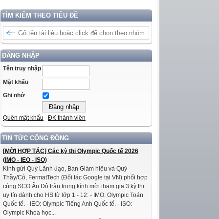
TÌM KIẾM THEO TIÊU ĐỀ
ĐĂNG NHẬP
Tên truy nhập
Mật khẩu
Ghi nhớ
Quên mật khẩu
ĐK thành viên
TIN TỨC CỘNG ĐỒNG
[MỜI HỢP TÁC] Các kỳ thi Olympic Quốc tế 2026
(IMO - IEO - ISO)
Kính gửi Quý Lãnh đạo, Ban Giám hiệu và Quý
Thầy/Cô, FermatTech (Đối tác Google tại VN) phối hợp
cùng SCO Ấn Độ trân trọng kính mời tham gia 3 kỳ thi
uy tín dành cho HS từ lớp 1 - 12: - IMO: Olympic Toán
Quốc tế. - IEO: Olympic Tiếng Anh Quốc tế. - ISO:
Olympic Khoa học...