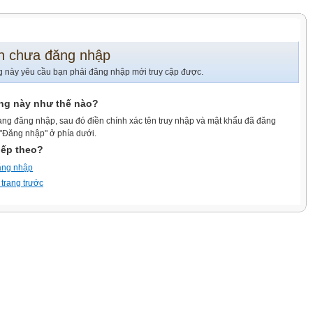
n chưa đăng nhập
g này yêu cầu bạn phải đăng nhập mới truy cập được.
ang này như thế nào?
ang đăng nhập, sau đó điền chính xác tên truy nhập và mật khẩu đã đăng
 "Đăng nhập" ở phía dưới.
iếp theo?
ăng nhập
 trang trước