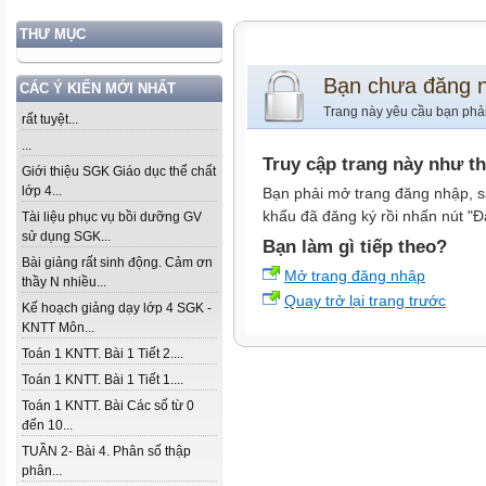
THƯ MỤC
Bạn chưa đăng 
CÁC Ý KIẾN MỚI NHẤT
Trang này yêu cầu bạn phả
rất tuyệt...
...
Truy cập trang này như t
Giới thiệu SGK Giáo dục thể chất
lớp 4...
Bạn phải mở trang đăng nhập, s
khẩu đã đăng ký rồi nhấn nút "Đ
Tài liệu phục vụ bồi dưỡng GV
sử dụng SGK...
Bạn làm gì tiếp theo?
Bài giảng rất sinh động. Cảm ơn
Mở trang đăng nhập
thầy N nhiều...
Quay trở lại trang trước
Kế hoạch giảng dạy lớp 4 SGK -
KNTT Môn...
Toán 1 KNTT. Bài 1 Tiết 2....
Toán 1 KNTT. Bài 1 Tiết 1....
Toán 1 KNTT. Bài Các số từ 0
đến 10...
TUẦN 2- Bài 4. Phân số thập
phân...