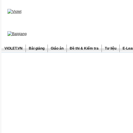
ViOLET.VN
Bài giảng
Giáo án
Đề thi & Kiểm tra
Tư liệu
E-Lea