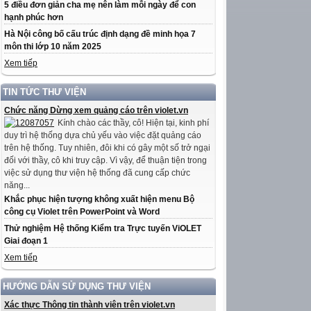
5 điều đơn giản cha mẹ nên làm mỗi ngày để con
hạnh phúc hơn
Hà Nội công bố cấu trúc định dạng đề minh họa 7
môn thi lớp 10 năm 2025
Xem tiếp
TIN TỨC THƯ VIỆN
Chức năng Dừng xem quảng cáo trên violet.vn
Kính chào các thầy, cô! Hiện tại, kinh phí
duy trì hệ thống dựa chủ yếu vào việc đặt quảng cáo
trên hệ thống. Tuy nhiên, đôi khi có gây một số trở ngại
đối với thầy, cô khi truy cập. Vì vậy, để thuận tiện trong
việc sử dụng thư viện hệ thống đã cung cấp chức
năng...
Khắc phục hiện tượng không xuất hiện menu Bộ
công cụ Violet trên PowerPoint và Word
Thử nghiệm Hệ thống Kiểm tra Trực tuyến ViOLET
Giai đoạn 1
Xem tiếp
HƯỚNG DẪN SỬ DỤNG THƯ VIỆN
Xác thực Thông tin thành viên trên violet.vn