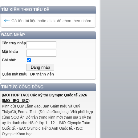
TÌM KIẾM THEO TIÊU ĐỀ
ĐĂNG NHẬP
Tên truy nhập
Mật khẩu
Ghi nhớ
Quên mật khẩu
ĐK thành viên
TIN TỨC CỘNG ĐỒNG
[MỜI HỢP TÁC] Các kỳ thi Olympic Quốc tế 2026
(IMO - IEO - ISO)
Kính gửi Quý Lãnh đạo, Ban Giám hiệu và Quý
Thầy/Cô, FermatTech (Đối tác Google tại VN) phối hợp
cùng SCO Ấn Độ trân trọng kính mời tham gia 3 kỳ thi
uy tín dành cho HS từ lớp 1 - 12: - IMO: Olympic Toán
Quốc tế. - IEO: Olympic Tiếng Anh Quốc tế. - ISO:
Olympic Khoa học...