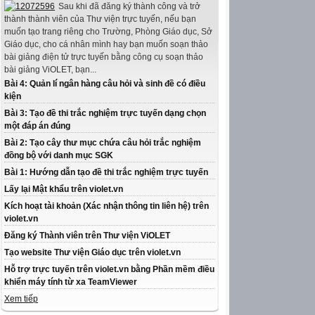
Sau khi đã đăng ký thành công và trở
thành thành viên của Thư viện trực tuyến, nếu bạn
muốn tạo trang riêng cho Trường, Phòng Giáo dục, Sở
Giáo dục, cho cá nhân mình hay bạn muốn soạn thảo
bài giảng điện tử trực tuyến bằng công cụ soạn thảo
bài giảng ViOLET, bạn...
Bài 4: Quản lí ngân hàng câu hỏi và sinh đề có điều
kiện
Bài 3: Tạo đề thi trắc nghiệm trực tuyến dạng chọn
một đáp án đúng
Bài 2: Tạo cây thư mục chứa câu hỏi trắc nghiệm
đồng bộ với danh mục SGK
Bài 1: Hướng dẫn tạo đề thi trắc nghiệm trực tuyến
Lấy lại Mật khẩu trên violet.vn
Kích hoạt tài khoản (Xác nhận thông tin liên hệ) trên
violet.vn
Đăng ký Thành viên trên Thư viện ViOLET
Tạo website Thư viện Giáo dục trên violet.vn
Hỗ trợ trực tuyến trên violet.vn bằng Phần mềm điều
khiển máy tính từ xa TeamViewer
Xem tiếp