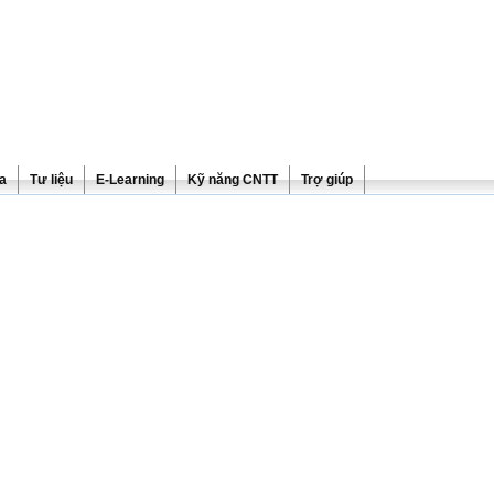
ra
Tư liệu
E-Learning
Kỹ năng CNTT
Trợ giúp