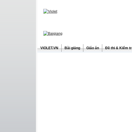
ViOLET.VN
Bài giảng
Giáo án
Đề thi & Kiểm t