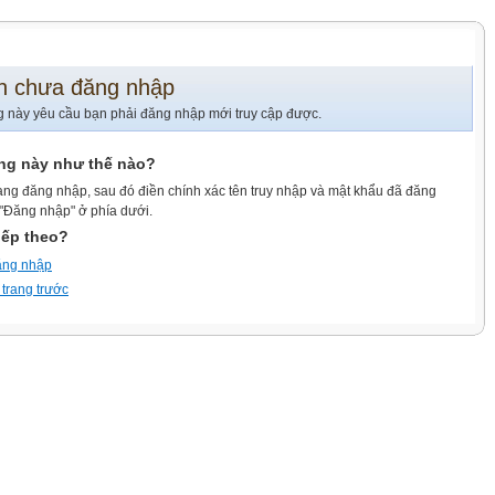
n chưa đăng nhập
g này yêu cầu bạn phải đăng nhập mới truy cập được.
ang này như thế nào?
ang đăng nhập, sau đó điền chính xác tên truy nhập và mật khẩu đã đăng
 "Đăng nhập" ở phía dưới.
iếp theo?
ăng nhập
 trang trước