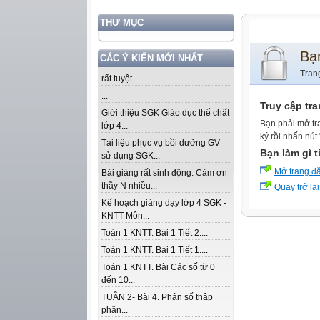
THƯ MỤC
Bạ
CÁC Ý KIẾN MỚI NHẤT
Tran
rất tuyệt...
...
Truy cập tr
Giới thiệu SGK Giáo dục thể chất
Bạn phải mở tr
lớp 4...
ký rồi nhấn nút
Tài liệu phục vụ bồi dưỡng GV
Bạn làm gì t
sử dụng SGK...
Mở trang đ
Bài giảng rất sinh động. Cảm ơn
thầy N nhiều...
Quay trở lại
Kế hoạch giảng dạy lớp 4 SGK -
KNTT Môn...
Toán 1 KNTT. Bài 1 Tiết 2....
Toán 1 KNTT. Bài 1 Tiết 1....
Toán 1 KNTT. Bài Các số từ 0
đến 10...
TUẦN 2- Bài 4. Phân số thập
phân...