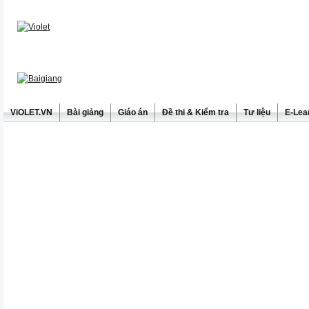
ViOLET.VN
Bài giảng
Giáo án
Đề thi & Kiểm tra
Tư liệu
E-Lea