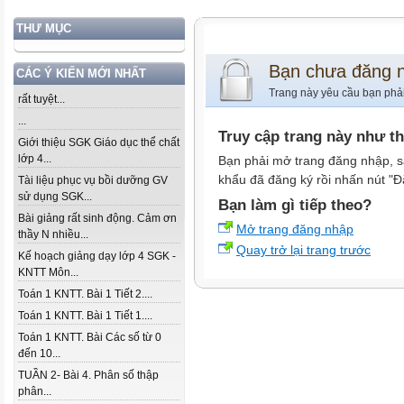
THƯ MỤC
Bạn chưa đăng 
CÁC Ý KIẾN MỚI NHẤT
Trang này yêu cầu bạn phả
rất tuyệt...
...
Truy cập trang này như t
Giới thiệu SGK Giáo dục thể chất
lớp 4...
Bạn phải mở trang đăng nhập, s
khẩu đã đăng ký rồi nhấn nút "Đ
Tài liệu phục vụ bồi dưỡng GV
sử dụng SGK...
Bạn làm gì tiếp theo?
Bài giảng rất sinh động. Cảm ơn
Mở trang đăng nhập
thầy N nhiều...
Quay trở lại trang trước
Kế hoạch giảng dạy lớp 4 SGK -
KNTT Môn...
Toán 1 KNTT. Bài 1 Tiết 2....
Toán 1 KNTT. Bài 1 Tiết 1....
Toán 1 KNTT. Bài Các số từ 0
đến 10...
TUẦN 2- Bài 4. Phân số thập
phân...