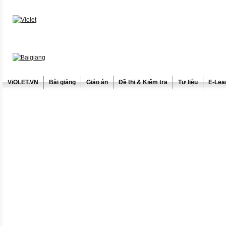
ViOLET.VN
Bài giảng
Giáo án
Đề thi & Kiểm tra
Tư liệu
E-Lea