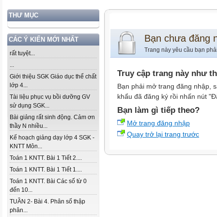
THƯ MỤC
Bạn chưa đăng 
CÁC Ý KIẾN MỚI NHẤT
Trang này yêu cầu bạn phả
rất tuyệt...
...
Truy cập trang này như t
Giới thiệu SGK Giáo dục thể chất
lớp 4...
Bạn phải mở trang đăng nhập, s
khẩu đã đăng ký rồi nhấn nút "Đ
Tài liệu phục vụ bồi dưỡng GV
sử dụng SGK...
Bạn làm gì tiếp theo?
Bài giảng rất sinh động. Cảm ơn
Mở trang đăng nhập
thầy N nhiều...
Quay trở lại trang trước
Kế hoạch giảng dạy lớp 4 SGK -
KNTT Môn...
Toán 1 KNTT. Bài 1 Tiết 2....
Toán 1 KNTT. Bài 1 Tiết 1....
Toán 1 KNTT. Bài Các số từ 0
đến 10...
TUẦN 2- Bài 4. Phân số thập
phân...