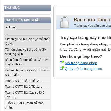
THƯ MỤC
Bạn chưa đăng 
CÁC Ý KIẾN MỚI NHẤT
Trang này yêu cầu bạn phả
rất tuyệt...
...
Truy cập trang này như t
Giới thiệu SGK Giáo dục thể chất
lớp 4...
Bạn phải mở trang đăng nhập, s
khẩu đã đăng ký rồi nhấn nút "Đ
Tài liệu phục vụ bồi dưỡng GV
sử dụng SGK...
Bạn làm gì tiếp theo?
Bài giảng rất sinh động. Cảm ơn
Mở trang đăng nhập
thầy N nhiều...
Quay trở lại trang trước
Kế hoạch giảng dạy lớp 4 SGK -
KNTT Môn...
Toán 1 KNTT. Bài 1 Tiết 2....
Toán 1 KNTT. Bài 1 Tiết 1....
Toán 1 KNTT. Bài Các số từ 0
đến 10...
TUẦN 2- Bài 4. Phân số thập
phân...