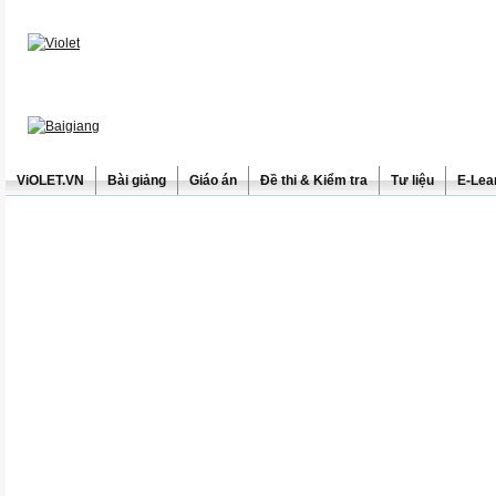
ViOLET.VN
Bài giảng
Giáo án
Đề thi & Kiểm tra
Tư liệu
E-Lea