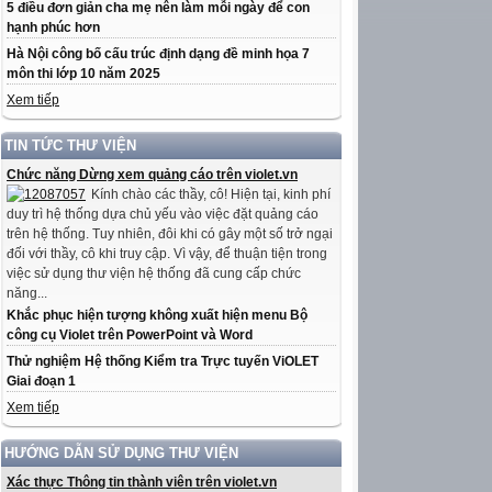
5 điều đơn giản cha mẹ nên làm mỗi ngày để con
hạnh phúc hơn
Hà Nội công bố cấu trúc định dạng đề minh họa 7
môn thi lớp 10 năm 2025
Xem tiếp
TIN TỨC THƯ VIỆN
Chức năng Dừng xem quảng cáo trên violet.vn
Kính chào các thầy, cô! Hiện tại, kinh phí
duy trì hệ thống dựa chủ yếu vào việc đặt quảng cáo
trên hệ thống. Tuy nhiên, đôi khi có gây một số trở ngại
đối với thầy, cô khi truy cập. Vì vậy, để thuận tiện trong
việc sử dụng thư viện hệ thống đã cung cấp chức
năng...
Khắc phục hiện tượng không xuất hiện menu Bộ
công cụ Violet trên PowerPoint và Word
Thử nghiệm Hệ thống Kiểm tra Trực tuyến ViOLET
Giai đoạn 1
Xem tiếp
HƯỚNG DẪN SỬ DỤNG THƯ VIỆN
Xác thực Thông tin thành viên trên violet.vn