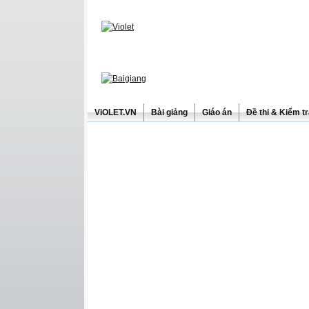
ViOLET.VN
Bài giảng
Giáo án
Đề thi & Kiểm t