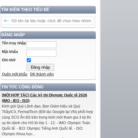
TÌM KIẾM THEO TIÊU ĐỀ
ĐĂNG NHẬP
Tên truy nhập
Mật khẩu
Ghi nhớ
Quên mật khẩu
ĐK thành viên
TIN TỨC CỘNG ĐỒNG
[MỜI HỢP TÁC] Các kỳ thi Olympic Quốc tế 2026
(IMO - IEO - ISO)
Kính gửi Quý Lãnh đạo, Ban Giám hiệu và Quý
Thầy/Cô, FermatTech (Đối tác Google tại VN) phối hợp
cùng SCO Ấn Độ trân trọng kính mời tham gia 3 kỳ thi
uy tín dành cho HS từ lớp 1 - 12: - IMO: Olympic Toán
Quốc tế. - IEO: Olympic Tiếng Anh Quốc tế. - ISO:
Olympic Khoa học...