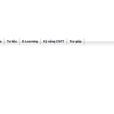
ra
Tư liệu
E-Learning
Kỹ năng CNTT
Trợ giúp