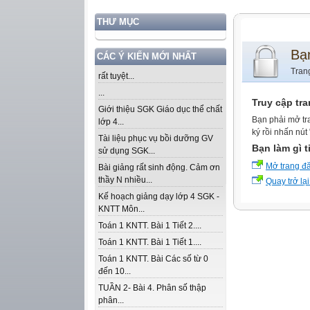
THƯ MỤC
Bạ
CÁC Ý KIẾN MỚI NHẤT
Tran
rất tuyệt...
...
Truy cập tr
Giới thiệu SGK Giáo dục thể chất
Bạn phải mở tr
lớp 4...
ký rồi nhấn nút
Tài liệu phục vụ bồi dưỡng GV
Bạn làm gì t
sử dụng SGK...
Mở trang đ
Bài giảng rất sinh động. Cảm ơn
thầy N nhiều...
Quay trở lại
Kế hoạch giảng dạy lớp 4 SGK -
KNTT Môn...
Toán 1 KNTT. Bài 1 Tiết 2....
Toán 1 KNTT. Bài 1 Tiết 1....
Toán 1 KNTT. Bài Các số từ 0
đến 10...
TUẦN 2- Bài 4. Phân số thập
phân...