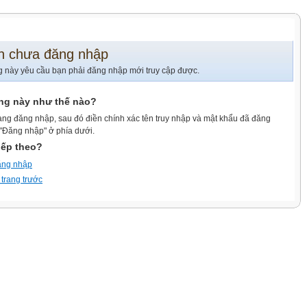
n chưa đăng nhập
g này yêu cầu bạn phải đăng nhập mới truy cập được.
ang này như thế nào?
ang đăng nhập, sau đó điền chính xác tên truy nhập và mật khẩu đã đăng
 "Đăng nhập" ở phía dưới.
iếp theo?
ăng nhập
 trang trước