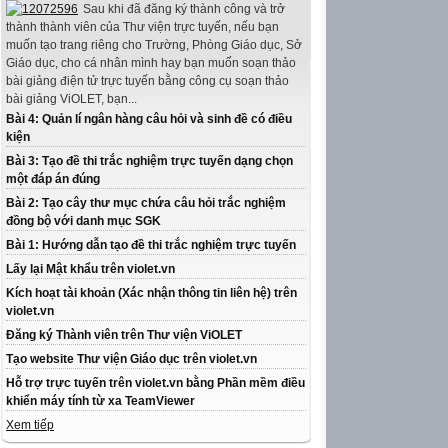
Sau khi đã đăng ký thành công và trở
thành thành viên của Thư viện trực tuyến, nếu bạn
muốn tạo trang riêng cho Trường, Phòng Giáo dục, Sở
Giáo dục, cho cá nhân mình hay bạn muốn soạn thảo
bài giảng điện tử trực tuyến bằng công cụ soạn thảo
bài giảng ViOLET, bạn...
Bài 4: Quản lí ngân hàng câu hỏi và sinh đề có điều
kiện
Bài 3: Tạo đề thi trắc nghiệm trực tuyến dạng chọn
một đáp án đúng
Bài 2: Tạo cây thư mục chứa câu hỏi trắc nghiệm
đồng bộ với danh mục SGK
Bài 1: Hướng dẫn tạo đề thi trắc nghiệm trực tuyến
Lấy lại Mật khẩu trên violet.vn
Kích hoạt tài khoản (Xác nhận thông tin liên hệ) trên
violet.vn
Đăng ký Thành viên trên Thư viện ViOLET
Tạo website Thư viện Giáo dục trên violet.vn
Hỗ trợ trực tuyến trên violet.vn bằng Phần mềm điều
khiển máy tính từ xa TeamViewer
Xem tiếp