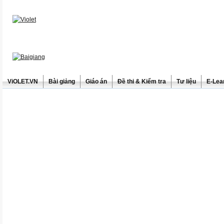
ViOLET.VN
Bài giảng
Giáo án
Đề thi & Kiểm tra
Tư liệu
E-Lea