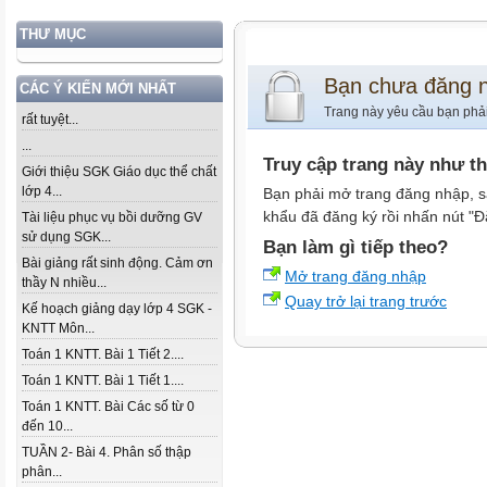
THƯ MỤC
Bạn chưa đăng 
CÁC Ý KIẾN MỚI NHẤT
Trang này yêu cầu bạn phả
rất tuyệt...
...
Truy cập trang này như t
Giới thiệu SGK Giáo dục thể chất
lớp 4...
Bạn phải mở trang đăng nhập, s
khẩu đã đăng ký rồi nhấn nút "Đ
Tài liệu phục vụ bồi dưỡng GV
sử dụng SGK...
Bạn làm gì tiếp theo?
Bài giảng rất sinh động. Cảm ơn
Mở trang đăng nhập
thầy N nhiều...
Quay trở lại trang trước
Kế hoạch giảng dạy lớp 4 SGK -
KNTT Môn...
Toán 1 KNTT. Bài 1 Tiết 2....
Toán 1 KNTT. Bài 1 Tiết 1....
Toán 1 KNTT. Bài Các số từ 0
đến 10...
TUẦN 2- Bài 4. Phân số thập
phân...