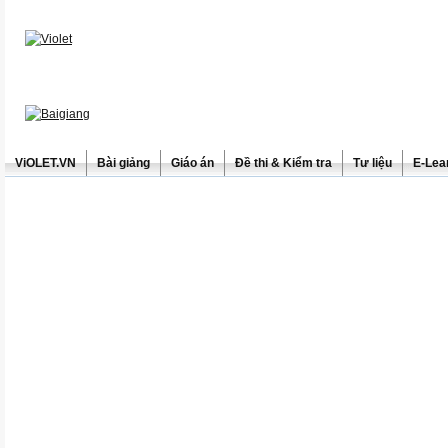
ViOLET.VN
Bài giảng
Giáo án
Đề thi & Kiểm tra
Tư liệu
E-Lea