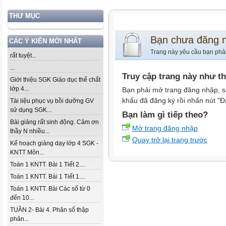
THƯ MỤC
Bạn chưa đăng 
CÁC Ý KIẾN MỚI NHẤT
Trang này yêu cầu bạn phả
rất tuyệt...
...
Truy cập trang này như t
Giới thiệu SGK Giáo dục thể chất
lớp 4...
Bạn phải mở trang đăng nhập, s
khẩu đã đăng ký rồi nhấn nút "Đ
Tài liệu phục vụ bồi dưỡng GV
sử dụng SGK...
Bạn làm gì tiếp theo?
Bài giảng rất sinh động. Cảm ơn
Mở trang đăng nhập
thầy N nhiều...
Quay trở lại trang trước
Kế hoạch giảng dạy lớp 4 SGK -
KNTT Môn...
Toán 1 KNTT. Bài 1 Tiết 2....
Toán 1 KNTT. Bài 1 Tiết 1....
Toán 1 KNTT. Bài Các số từ 0
đến 10...
TUẦN 2- Bài 4. Phân số thập
phân...