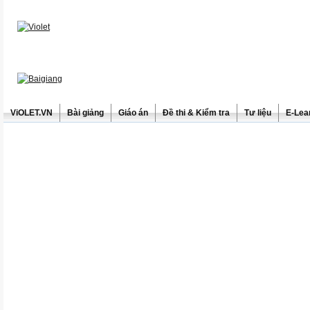
ViOLET.VN
Bài giảng
Giáo án
Đề thi & Kiểm tra
Tư liệu
E-Lea