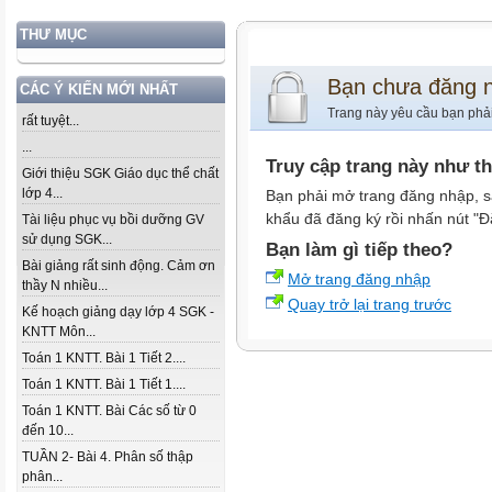
THƯ MỤC
Bạn chưa đăng 
CÁC Ý KIẾN MỚI NHẤT
Trang này yêu cầu bạn phả
rất tuyệt...
...
Truy cập trang này như t
Giới thiệu SGK Giáo dục thể chất
lớp 4...
Bạn phải mở trang đăng nhập, s
khẩu đã đăng ký rồi nhấn nút "Đ
Tài liệu phục vụ bồi dưỡng GV
sử dụng SGK...
Bạn làm gì tiếp theo?
Bài giảng rất sinh động. Cảm ơn
Mở trang đăng nhập
thầy N nhiều...
Quay trở lại trang trước
Kế hoạch giảng dạy lớp 4 SGK -
KNTT Môn...
Toán 1 KNTT. Bài 1 Tiết 2....
Toán 1 KNTT. Bài 1 Tiết 1....
Toán 1 KNTT. Bài Các số từ 0
đến 10...
TUẦN 2- Bài 4. Phân số thập
phân...