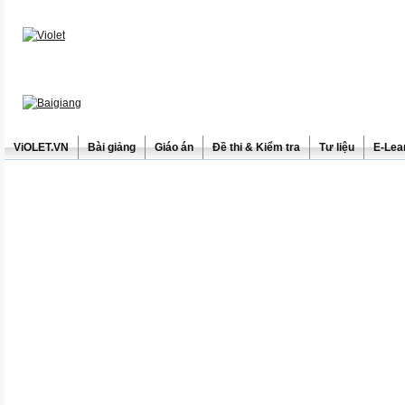
ViOLET.VN
Bài giảng
Giáo án
Đề thi & Kiểm tra
Tư liệu
E-Lea