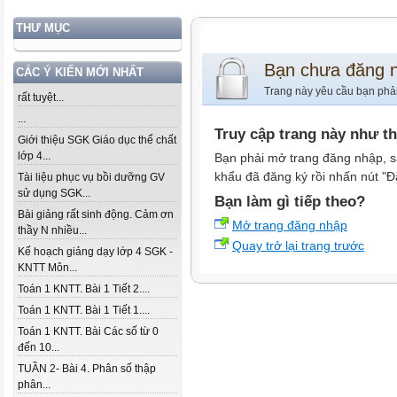
THƯ MỤC
Bạn chưa đăng 
CÁC Ý KIẾN MỚI NHẤT
Trang này yêu cầu bạn phả
rất tuyệt...
...
Truy cập trang này như t
Giới thiệu SGK Giáo dục thể chất
lớp 4...
Bạn phải mở trang đăng nhập, s
khẩu đã đăng ký rồi nhấn nút "Đ
Tài liệu phục vụ bồi dưỡng GV
sử dụng SGK...
Bạn làm gì tiếp theo?
Bài giảng rất sinh động. Cảm ơn
Mở trang đăng nhập
thầy N nhiều...
Quay trở lại trang trước
Kế hoạch giảng dạy lớp 4 SGK -
KNTT Môn...
Toán 1 KNTT. Bài 1 Tiết 2....
Toán 1 KNTT. Bài 1 Tiết 1....
Toán 1 KNTT. Bài Các số từ 0
đến 10...
TUẦN 2- Bài 4. Phân số thập
phân...