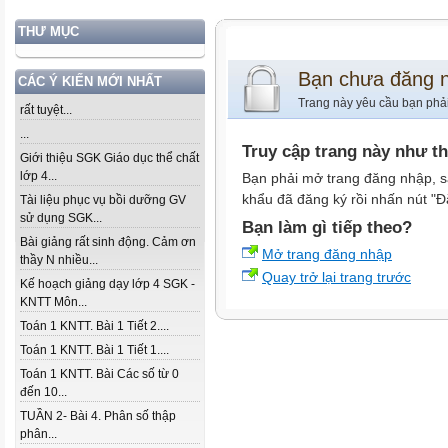
THƯ MỤC
Bạn chưa đăng 
CÁC Ý KIẾN MỚI NHẤT
Trang này yêu cầu bạn phả
rất tuyệt...
...
Truy cập trang này như t
Giới thiệu SGK Giáo dục thể chất
lớp 4...
Bạn phải mở trang đăng nhập, s
khẩu đã đăng ký rồi nhấn nút "Đ
Tài liệu phục vụ bồi dưỡng GV
sử dụng SGK...
Bạn làm gì tiếp theo?
Bài giảng rất sinh động. Cảm ơn
Mở trang đăng nhập
thầy N nhiều...
Quay trở lại trang trước
Kế hoạch giảng dạy lớp 4 SGK -
KNTT Môn...
Toán 1 KNTT. Bài 1 Tiết 2....
Toán 1 KNTT. Bài 1 Tiết 1....
Toán 1 KNTT. Bài Các số từ 0
đến 10...
TUẦN 2- Bài 4. Phân số thập
phân...