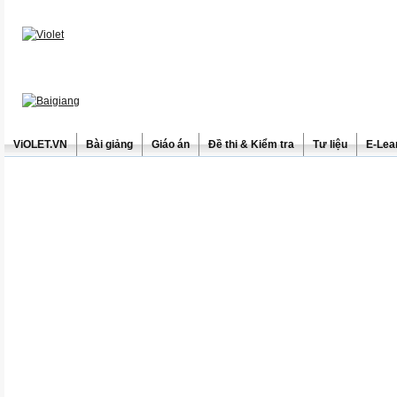
ViOLET.VN
Bài giảng
Giáo án
Đề thi & Kiểm tra
Tư liệu
E-Lea