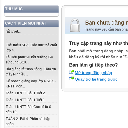
THƯ MỤC
Bạn chưa đăng 
CÁC Ý KIẾN MỚI NHẤT
Trang này yêu cầu bạn phả
rất tuyệt...
...
Truy cập trang này như t
Giới thiệu SGK Giáo dục thể chất
lớp 4...
Bạn phải mở trang đăng nhập, s
khẩu đã đăng ký rồi nhấn nút "Đ
Tài liệu phục vụ bồi dưỡng GV
sử dụng SGK...
Bạn làm gì tiếp theo?
Bài giảng rất sinh động. Cảm ơn
Mở trang đăng nhập
thầy N nhiều...
Quay trở lại trang trước
Kế hoạch giảng dạy lớp 4 SGK -
KNTT Môn...
Toán 1 KNTT. Bài 1 Tiết 2....
Toán 1 KNTT. Bài 1 Tiết 1....
Toán 1 KNTT. Bài Các số từ 0
đến 10...
TUẦN 2- Bài 4. Phân số thập
phân...