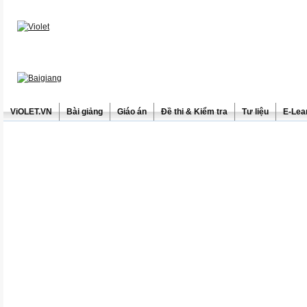
ViOLET.VN
Bài giảng
Giáo án
Đề thi & Kiểm tra
Tư liệu
E-Lea