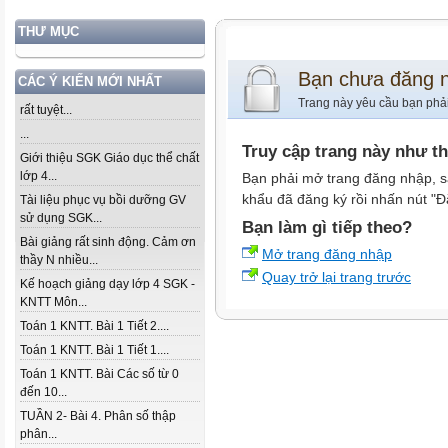
THƯ MỤC
Bạn chưa đăng 
CÁC Ý KIẾN MỚI NHẤT
Trang này yêu cầu bạn phả
rất tuyệt...
...
Truy cập trang này như t
Giới thiệu SGK Giáo dục thể chất
lớp 4...
Bạn phải mở trang đăng nhập, s
khẩu đã đăng ký rồi nhấn nút "Đ
Tài liệu phục vụ bồi dưỡng GV
sử dụng SGK...
Bạn làm gì tiếp theo?
Bài giảng rất sinh động. Cảm ơn
Mở trang đăng nhập
thầy N nhiều...
Quay trở lại trang trước
Kế hoạch giảng dạy lớp 4 SGK -
KNTT Môn...
Toán 1 KNTT. Bài 1 Tiết 2....
Toán 1 KNTT. Bài 1 Tiết 1....
Toán 1 KNTT. Bài Các số từ 0
đến 10...
TUẦN 2- Bài 4. Phân số thập
phân...