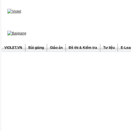
ViOLET.VN
Bài giảng
Giáo án
Đề thi & Kiểm tra
Tư liệu
E-Lea