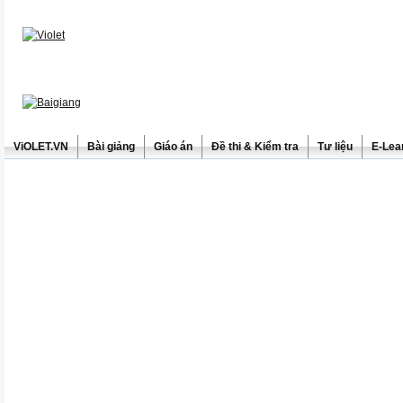
ViOLET.VN
Bài giảng
Giáo án
Đề thi & Kiểm tra
Tư liệu
E-Lea