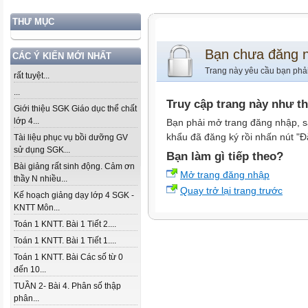
THƯ MỤC
Bạn chưa đăng 
CÁC Ý KIẾN MỚI NHẤT
Trang này yêu cầu bạn phả
rất tuyệt...
...
Truy cập trang này như t
Giới thiệu SGK Giáo dục thể chất
lớp 4...
Bạn phải mở trang đăng nhập, s
khẩu đã đăng ký rồi nhấn nút "Đ
Tài liệu phục vụ bồi dưỡng GV
sử dụng SGK...
Bạn làm gì tiếp theo?
Bài giảng rất sinh động. Cảm ơn
Mở trang đăng nhập
thầy N nhiều...
Quay trở lại trang trước
Kế hoạch giảng dạy lớp 4 SGK -
KNTT Môn...
Toán 1 KNTT. Bài 1 Tiết 2....
Toán 1 KNTT. Bài 1 Tiết 1....
Toán 1 KNTT. Bài Các số từ 0
đến 10...
TUẦN 2- Bài 4. Phân số thập
phân...