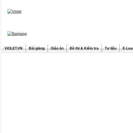
ViOLET.VN
Bài giảng
Giáo án
Đề thi & Kiểm tra
Tư liệu
E-Lea