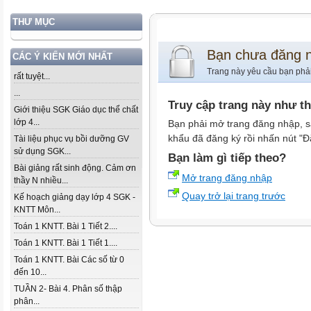
THƯ MỤC
Bạn chưa đăng 
CÁC Ý KIẾN MỚI NHẤT
Trang này yêu cầu bạn phả
rất tuyệt...
...
Truy cập trang này như t
Giới thiệu SGK Giáo dục thể chất
lớp 4...
Bạn phải mở trang đăng nhập, s
khẩu đã đăng ký rồi nhấn nút "Đ
Tài liệu phục vụ bồi dưỡng GV
sử dụng SGK...
Bạn làm gì tiếp theo?
Bài giảng rất sinh động. Cảm ơn
Mở trang đăng nhập
thầy N nhiều...
Quay trở lại trang trước
Kế hoạch giảng dạy lớp 4 SGK -
KNTT Môn...
Toán 1 KNTT. Bài 1 Tiết 2....
Toán 1 KNTT. Bài 1 Tiết 1....
Toán 1 KNTT. Bài Các số từ 0
đến 10...
TUẦN 2- Bài 4. Phân số thập
phân...