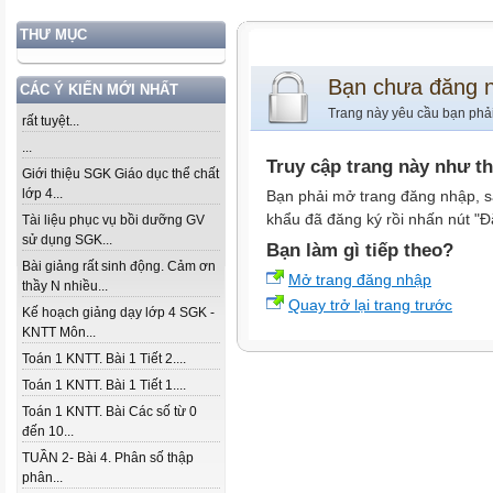
THƯ MỤC
Bạn chưa đăng 
CÁC Ý KIẾN MỚI NHẤT
Trang này yêu cầu bạn phả
rất tuyệt...
...
Truy cập trang này như t
Giới thiệu SGK Giáo dục thể chất
lớp 4...
Bạn phải mở trang đăng nhập, s
khẩu đã đăng ký rồi nhấn nút "Đ
Tài liệu phục vụ bồi dưỡng GV
sử dụng SGK...
Bạn làm gì tiếp theo?
Bài giảng rất sinh động. Cảm ơn
Mở trang đăng nhập
thầy N nhiều...
Quay trở lại trang trước
Kế hoạch giảng dạy lớp 4 SGK -
KNTT Môn...
Toán 1 KNTT. Bài 1 Tiết 2....
Toán 1 KNTT. Bài 1 Tiết 1....
Toán 1 KNTT. Bài Các số từ 0
đến 10...
TUẦN 2- Bài 4. Phân số thập
phân...