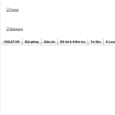
ViOLET.VN
Bài giảng
Giáo án
Đề thi & Kiểm tra
Tư liệu
E-Lea