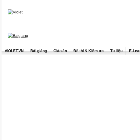
ViOLET.VN
Bài giảng
Giáo án
Đề thi & Kiểm tra
Tư liệu
E-Lea