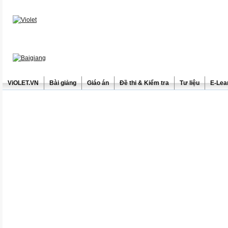
ViOLET.VN
Bài giảng
Giáo án
Đề thi & Kiểm tra
Tư liệu
E-Lea