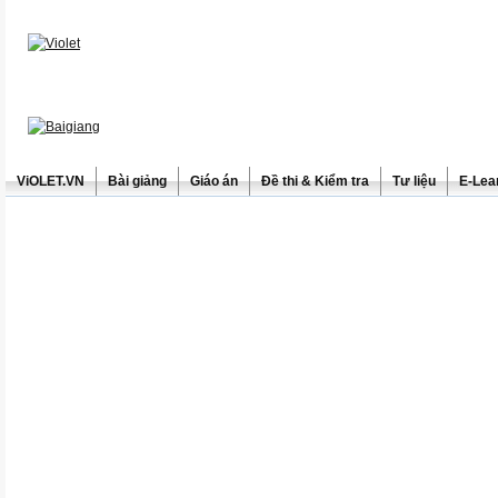
ViOLET.VN
Bài giảng
Giáo án
Đề thi & Kiểm tra
Tư liệu
E-Lea