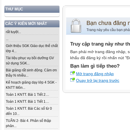
THƯ MỤC
Bạn chưa đăng 
CÁC Ý KIẾN MỚI NHẤT
Trang này yêu cầu bạn phả
rất tuyệt...
...
Truy cập trang này như t
Giới thiệu SGK Giáo dục thể chất
lớp 4...
Bạn phải mở trang đăng nhập, s
khẩu đã đăng ký rồi nhấn nút "Đ
Tài liệu phục vụ bồi dưỡng GV
sử dụng SGK...
Bạn làm gì tiếp theo?
Bài giảng rất sinh động. Cảm ơn
Mở trang đăng nhập
thầy N nhiều...
Quay trở lại trang trước
Kế hoạch giảng dạy lớp 4 SGK -
KNTT Môn...
Toán 1 KNTT. Bài 1 Tiết 2....
Toán 1 KNTT. Bài 1 Tiết 1....
Toán 1 KNTT. Bài Các số từ 0
đến 10...
TUẦN 2- Bài 4. Phân số thập
phân...