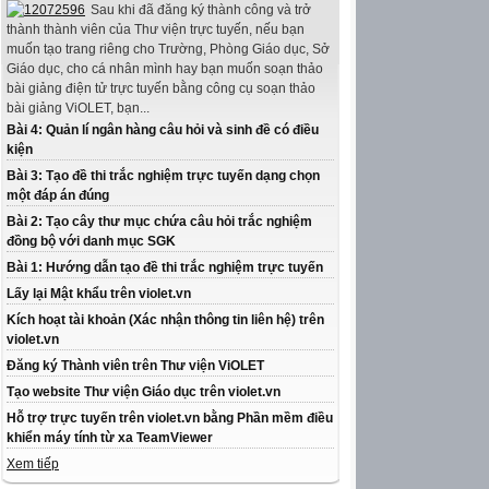
Sau khi đã đăng ký thành công và trở
thành thành viên của Thư viện trực tuyến, nếu bạn
muốn tạo trang riêng cho Trường, Phòng Giáo dục, Sở
Giáo dục, cho cá nhân mình hay bạn muốn soạn thảo
bài giảng điện tử trực tuyến bằng công cụ soạn thảo
bài giảng ViOLET, bạn...
Bài 4: Quản lí ngân hàng câu hỏi và sinh đề có điều
kiện
Bài 3: Tạo đề thi trắc nghiệm trực tuyến dạng chọn
một đáp án đúng
Bài 2: Tạo cây thư mục chứa câu hỏi trắc nghiệm
đồng bộ với danh mục SGK
Bài 1: Hướng dẫn tạo đề thi trắc nghiệm trực tuyến
Lấy lại Mật khẩu trên violet.vn
Kích hoạt tài khoản (Xác nhận thông tin liên hệ) trên
violet.vn
Đăng ký Thành viên trên Thư viện ViOLET
Tạo website Thư viện Giáo dục trên violet.vn
Hỗ trợ trực tuyến trên violet.vn bằng Phần mềm điều
khiển máy tính từ xa TeamViewer
Xem tiếp