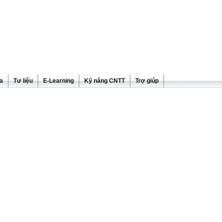
ra
Tư liệu
E-Learning
Kỹ năng CNTT
Trợ giúp