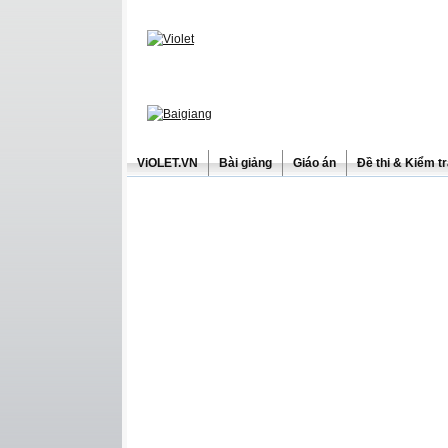
ViOLET.VN
Bài giảng
Giáo án
Đề thi & Kiểm t