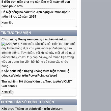
5 điều đơn giản cha mẹ nên làm mỗi ngày để con
hạnh phúc hơn
Hà Nội công bố cấu trúc định dạng đề minh họa 7
môn thi lớp 10 năm 2025
Xem tiếp
TIN TỨC THƯ VIỆN
Chức năng Dừng xem quảng cáo trên violet.vn
Kính chào các thầy, cô! Hiện tại, kinh phí
duy trì hệ thống dựa chủ yếu vào việc đặt quảng cáo
trên hệ thống. Tuy nhiên, đôi khi có gây một số trở ngại
đối với thầy, cô khi truy cập. Vì vậy, để thuận tiện trong
việc sử dụng thư viện hệ thống đã cung cấp chức
năng...
Khắc phục hiện tượng không xuất hiện menu Bộ
công cụ Violet trên PowerPoint và Word
Thử nghiệm Hệ thống Kiểm tra Trực tuyến ViOLET
Giai đoạn 1
Xem tiếp
HƯỚNG DẪN SỬ DỤNG THƯ VIỆN
Xác thực Thông tin thành viên trên violet.vn