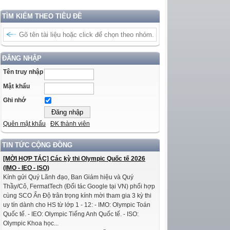
TÌM KIẾM THEO TIÊU ĐỀ
ĐĂNG NHẬP
Tên truy nhập
Mật khẩu
Ghi nhớ
Quên mật khẩu
ĐK thành viên
TIN TỨC CỘNG ĐỒNG
[MỜI HỢP TÁC] Các kỳ thi Olympic Quốc tế 2026
(IMO - IEO - ISO)
Kính gửi Quý Lãnh đạo, Ban Giám hiệu và Quý
Thầy/Cô, FermatTech (Đối tác Google tại VN) phối hợp
cùng SCO Ấn Độ trân trọng kính mời tham gia 3 kỳ thi
uy tín dành cho HS từ lớp 1 - 12: - IMO: Olympic Toán
Quốc tế. - IEO: Olympic Tiếng Anh Quốc tế. - ISO:
Olympic Khoa học...