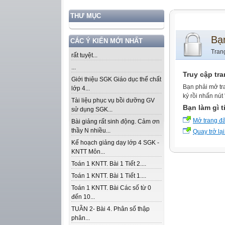
THƯ MỤC
Bạ
CÁC Ý KIẾN MỚI NHẤT
Tran
rất tuyệt...
...
Truy cập tr
Giới thiệu SGK Giáo dục thể chất
Bạn phải mở tr
lớp 4...
ký rồi nhấn nút
Tài liệu phục vụ bồi dưỡng GV
Bạn làm gì t
sử dụng SGK...
Mở trang đ
Bài giảng rất sinh động. Cảm ơn
thầy N nhiều...
Quay trở lại
Kế hoạch giảng dạy lớp 4 SGK -
KNTT Môn...
Toán 1 KNTT. Bài 1 Tiết 2....
Toán 1 KNTT. Bài 1 Tiết 1....
Toán 1 KNTT. Bài Các số từ 0
đến 10...
TUẦN 2- Bài 4. Phân số thập
phân...