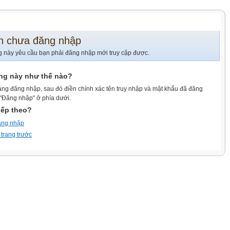
n chưa đăng nhập
g này yêu cầu bạn phải đăng nhập mới truy cập được.
ang này như thế nào?
ang đăng nhập, sau đó điền chính xác tên truy nhập và mật khẩu đã đăng
 "Đăng nhập" ở phía dưới.
iếp theo?
ăng nhập
 trang trước